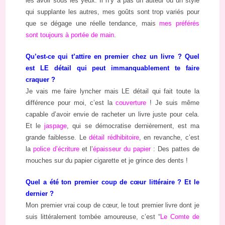
les avoir sous les yeux. Il n’y a pas un auteur ou un style
qui supplante les autres, mes goûts sont trop variés pour
que se dégage une réelle tendance, mais
mes préférés
sont toujours à portée de main
.
Qu’est-ce qui t’attire en premier chez un livre ? Quel
est LE détail qui peut immanquablement te faire
craquer ?
Je vais me faire lyncher mais LE détail qui fait toute la
différence pour moi, c’est la
couverture
! Je suis même
capable d’avoir envie de racheter un livre juste pour cela.
Et le
jaspage
, qui se démocratise dernièrement, est ma
grande faiblesse. Le
détail rédhibitoire
, en revanche, c’est
la
police d’écriture
et l’
épaisseur du papier
: Des pattes de
mouches sur du papier cigarette et je grince des dents !
Quel a été ton premier coup de cœur littéraire ? Et le
dernier ?
Mon premier vrai coup de cœur, le tout premier livre dont je
suis littéralement tombée amoureuse, c’est “
Le Comte de