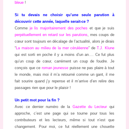
bleue
!
Si tu devais ne choisir qu’une seule parution à
découvrir cette année, laquelle serait-ce ?
Comme
je lis majoritairement des poches
et que je suis
perpétuellement en retard sur les parutions
, mes coups de
cœur sont toujours en décalage de l’actualité, alors je dirais
“
La maison au milieu de la mer céruléenne
” de
T.J. Klune
qui est sorti en poche il y a moins d’un an…. Ce fut plus
qu’un coup de cœur, carrément un coup de foudre. Je
conçois que ce
roman jeunesse
puisse ne pas plaire à tout
le monde, mais moi il m’a retourné comme un gant, il me
fait sourire quand j’y repense et il m’arrive d’en relire des
passages rien que pour le plaisir !
Un petit mot pour la fin ?
Avec ce dernier numéro de la
Gazette du Lecteur
qui
approche, c’est une page qui se tourne pour tous les
contributeurs et les lecteurs, même si tout n’est que
changement. Pour moi, ce fut réellement une chouette