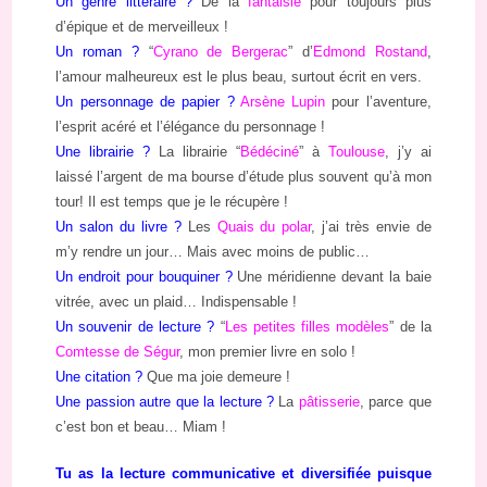
Un genre littéraire ?
De la
fantaisie
pour toujours plus
d’épique et de merveilleux !
Un roman ?
“
Cyrano de Bergerac
” d’
Edmond Rostand
,
l’amour malheureux est le plus beau, surtout écrit en vers.
Un personnage de papier ?
Arsène Lupin
pour l’aventure,
l’esprit acéré et l’élégance du personnage !
Une librairie ?
La librairie “
Bédéciné
” à
Toulouse
, j’y ai
laissé l’argent de ma bourse d’étude plus souvent qu’à mon
tour! Il est temps que je le récupère !
Un salon du livre ?
Les
Quais du polar
, j’ai très envie de
m’y rendre un jour… Mais avec moins de public…
Un endroit pour bouquiner ?
Une méridienne devant la baie
vitrée, avec un plaid… Indispensable !
Un souvenir de lecture ?
“
Les petites filles modèles
” de la
Comtesse de Ségur
, mon premier livre en solo !
Une citation ?
Que ma joie demeure !
Une passion autre que la lecture ?
La
pâtisserie
, parce que
c’est bon et beau… Miam !
Tu as la lecture communicative et diversifiée puisque