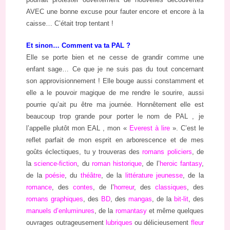
AVEC une bonne excuse pour fauter encore et encore à la
caisse… C’était trop tentant !
Et sinon… Comment va ta PAL ?
Elle se porte bien et ne cesse de grandir comme une
enfant sage… Ce que je ne suis pas du tout concernant
son approvisionnement ! Elle bouge aussi constamment et
elle a le pouvoir magique de me rendre le sourire, aussi
pourrie qu’ait pu être ma journée. Honnêtement elle est
beaucoup trop grande pour porter le nom de PAL , je
l’appelle plutôt mon EAL , mon «
Everest à lire
». C’est le
reflet parfait de mon esprit en arborescence et de mes
goûts éclectiques, tu y trouveras des
romans policiers
, de
la
science-fiction
, du
roman historique
, de l’
heroic fantasy
,
de la
poésie
, du
théâtre
, de la
littérature jeunesse
, de la
romance
, des
contes
, de l’
horreur
, des
classiques
, des
romans graphiques
, des
BD
, des
mangas
, de la
bit-lit
, des
manuels d’enluminures
, de la
romantasy
et même quelques
ouvrages outrageusement
lubriques
ou délicieusement
fleur