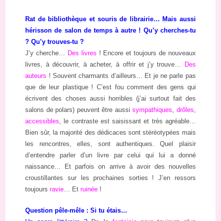
Rat de bibliothèque et souris de librairie… Mais aussi
hérisson de salon de temps à autre ! Qu’y cherches-tu
? Qu’y trouves-tu ?
J’y cherche…
Des livres
! Encore et toujours de nouveaux
livres, à découvrir, à acheter, à offrir et j’y trouve…
Des
auteurs
! Souvent charmants d’ailleurs… Et je ne parle pas
que de leur plastique ! C’est fou comment des gens qui
écrivent des choses aussi horribles (j’ai surtout fait des
salons de polars) peuvent être aussi
sympathiques
,
drôles
,
accessibles
, le contraste est saisissant et très agréable…
Bien sûr, la majorité des dédicaces sont stéréotypées mais
les rencontres, elles, sont authentiques. Quel plaisir
d’entendre parler d’un livre par celui qui lui a donné
naissance… Et parfois on arrive à avoir des nouvelles
croustillantes sur les prochaines sorties ! J’en ressors
toujours
ravie
… Et
ruinée
!
Question pêle-mêle : Si tu étais…