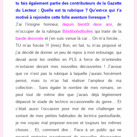
tu fais également partie des contributeurs de la Gazette
du Lecteur : Quelle est ta rubrique ? Qu’est-ce qui t’a
motivé à rejoindre cette folle aventure livresque ?
J’ai l’insigne honneur,
depuis bientôt deux ans
, de
m’occuper de la rubrique
Bibidibobidibulles
qui traite de la
bande dessinée
et j’en suis venue là car… On m’a forcée…
TU m’as forcée !!! (rires) Bon, en fait, tu m’as proposé et
j’ai décidé de donner un peu de repos à mon entourage, qui
devait avoir les oreilles en PLS à force de m’entendre
m’extasier devant mes nouvelles découvertes ! J’avoue
que ce n’est pas la rubrique à laquelle j’aurais forcément
pensé, mais tu m’as fait réaliser l’ampleur de ma
collection… Sans égaler le nombre de mes romans, on
peut tout de même dire que j’avais déjà légèrement
dépassé le stade de lectrice occasionnelle du genre… Et
c’était aussi l’occasion pour moi de me challenger en
sortant de mes petites habitudes de lectrice pantouflarde,
je me voyais mal proposer encore et toujours les mêmes
choses… Et, comment dire… Face à un public qui ne
pourrait protester ouvertement de nouvelles découvertes