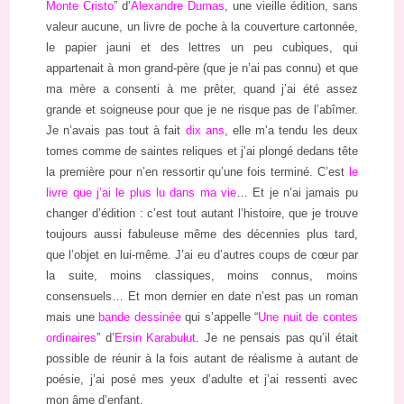
Monte Cristo
” d’
Alexandre Dumas
, une vieille édition, sans
valeur aucune, un livre de poche à la couverture cartonnée,
le papier jauni et des lettres un peu cubiques, qui
appartenait à mon grand-père (que je n’ai pas connu) et que
ma mère a consenti à me prêter, quand j’ai été assez
grande et soigneuse pour que je ne risque pas de l’abîmer.
Je n’avais pas tout à fait
dix ans
, elle m’a tendu les deux
tomes comme de saintes reliques et j’ai plongé dedans tête
la première pour n’en ressortir qu’une fois terminé. C’est
le
livre que j’ai le plus lu dans ma vie
… Et je n’ai jamais pu
changer d’édition : c’est tout autant l’histoire, que je trouve
toujours aussi fabuleuse même des décennies plus tard,
que l’objet en lui-même. J’ai eu d’autres coups de cœur par
la suite, moins classiques, moins connus, moins
consensuels… Et mon dernier en date n’est pas un roman
mais une
bande dessinée
qui s’appelle “
Une nuit de contes
ordinaires
” d’
Ersin Karabulut
. Je ne pensais pas qu’il était
possible de réunir à la fois autant de réalisme à autant de
poésie, j’ai posé mes yeux d’adulte et j’ai ressenti avec
mon âme d’enfant.