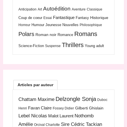
Autoédition
Anticipation
Art
Aventure
Classique
Fantastique
Historique
Coup de coeur
Fantasy
Essai
Humour
Jeunesse
Nouvelles
Horreur
Philosophique
Romans
Polars
Roman noir
Romance
Thrillers
Science-Fiction
Young adult
Suspense
Articles par auteur
Delzongle Sonja
Chattam Maxime
Duboc
Favan Claire
Gilberti Ghislain
Henri
Fossey Didier
Lebel Nicolas
Nothomb
Malot Laurent
Amélie
Sire Cédric
Tackian
Orcival Charlotte