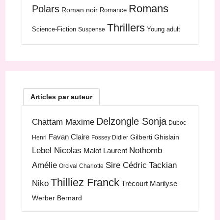
Romans
Polars
Roman noir
Romance
Thrillers
Science-Fiction
Young adult
Suspense
Articles par auteur
Delzongle Sonja
Chattam Maxime
Duboc
Favan Claire
Gilberti Ghislain
Henri
Fossey Didier
Lebel Nicolas
Nothomb
Malot Laurent
Amélie
Sire Cédric
Tackian
Orcival Charlotte
Thilliez Franck
Niko
Trécourt Marilyse
Werber Bernard