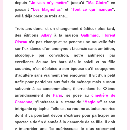
depuis “
Je vais m’y mettre
” jusqu’à “
Ma Gloire
” en
passant “
Les Magnolias
” et “
Tout ce qui manque
“,
voilà déjà presque trois ans…
Trois ans donc, et un changement d’éditeur plus tard,
des éditions
Allary
à la maison
Gallimard
,
Florent
Oiseau
n’a pas changé et se penche une nouvelle fois
sur l’existence d’un anonyme : Licencié sans ambition,
alcoolique par conviction, notre antihéros par
excellence écume les bars dès le soleil et sa fille
couchés, n’en déplaise à son épouse qu’il soupçonne
d’adultère sans vraiment s’en émouvoir. Il vit d’un petit
trafic pour participer aux frais du ménage mais surtout
subvenir à sa consommation, il erre dans le XXème
arrondissement de
Paris
, se pose au
cimetière de
Charonne
, s’intéresse à la statue de “
Magloire
” et son
intrigante épitaphe. Telle est sa routine autodestructrice
dont il va pourtant devoir s’extraire pour participer au
spectacle de fin d’année à la demande de sa fille. Il doit
y interpréter une fée guérisseuse, le plus sobrement