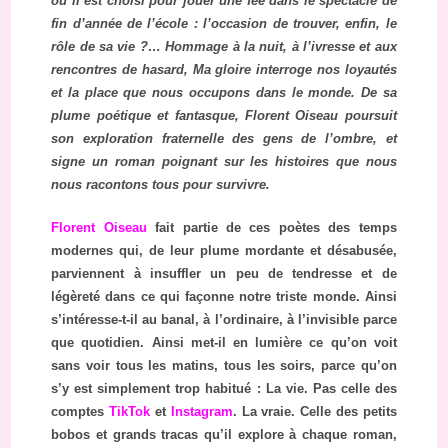
où il est choisi pour jouer une fée dans le spectacle de
fin d’année de l’école : l’occasion de trouver, enfin, le
rôle de sa vie ?… Hommage à la nuit, à l’ivresse et aux
rencontres de hasard, Ma gloire interroge nos loyautés
et la place que nous occupons dans le monde. De sa
plume poétique et fantasque, Florent Oiseau poursuit
son exploration fraternelle des gens de l’ombre, et
signe un roman poignant sur les histoires que nous
nous racontons tous pour survivre.
Florent Oiseau
fait partie de ces poètes des temps
modernes qui, de leur plume mordante et désabusée,
parviennent à insuffler un peu de tendresse et de
légèreté dans ce qui façonne notre triste monde. Ainsi
s’intéresse-t-il au banal, à l’ordinaire, à l’invisible parce
que quotidien. Ainsi met-il en lumière ce qu’on voit
sans voir tous les matins, tous les soirs, parce qu’on
s’y est simplement trop habitué : La vie. Pas celle des
comptes
TikTok
et
Instagram
. La vraie. Celle des petits
bobos et grands tracas qu’il explore à chaque roman,