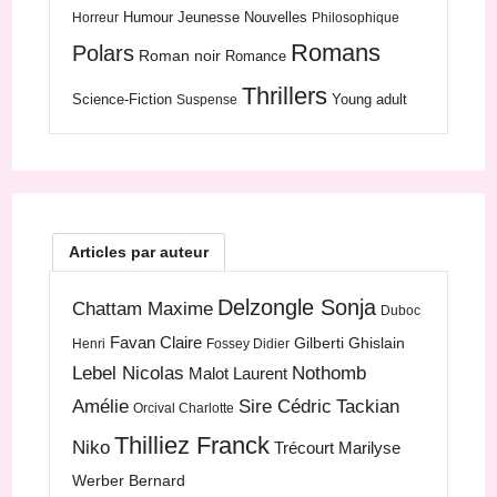
Humour
Jeunesse
Nouvelles
Horreur
Philosophique
Romans
Polars
Roman noir
Romance
Thrillers
Science-Fiction
Young adult
Suspense
Articles par auteur
Delzongle Sonja
Chattam Maxime
Duboc
Favan Claire
Gilberti Ghislain
Henri
Fossey Didier
Lebel Nicolas
Nothomb
Malot Laurent
Amélie
Sire Cédric
Tackian
Orcival Charlotte
Thilliez Franck
Niko
Trécourt Marilyse
Werber Bernard