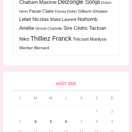
Delzongle Sonja
Chattam Maxime
Duboc
Favan Claire
Gilberti Ghislain
Henri
Fossey Didier
Lebel Nicolas
Nothomb
Malot Laurent
Amélie
Sire Cédric
Tackian
Orcival Charlotte
Thilliez Franck
Niko
Trécourt Marilyse
Werber Bernard
AOÛT 2026
L
M
M
J
V
S
D
1
2
3
4
5
6
7
8
9
10
11
12
13
14
15
16