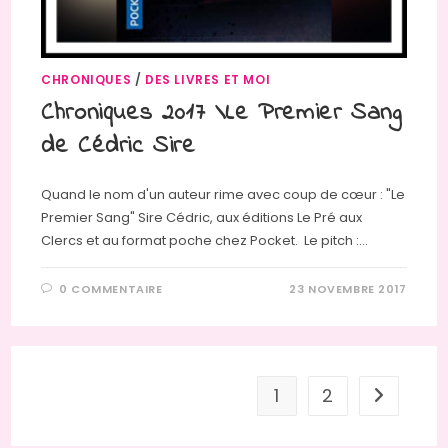
CHRONIQUES
/
DES LIVRES ET MOI
Chroniques 2017 \Le Premier Sang
de Cédric Sire
Quand le nom d'un auteur rime avec coup de cœur : "Le
Premier Sang" Sire Cédric, aux éditions Le Pré aux
Clercs et au format poche chez Pocket. Le pitch :…
0 COMMENTAIRE
23 NOVEMBRE 2017
1
2
Aller à la