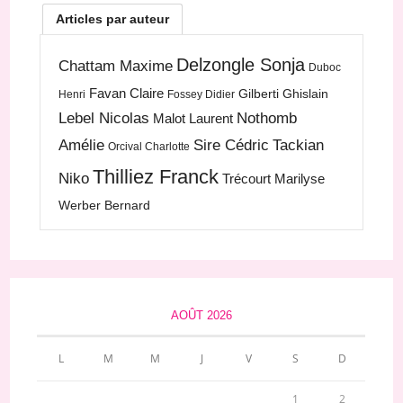
Articles par auteur
Delzongle Sonja
Chattam Maxime
Duboc
Favan Claire
Gilberti Ghislain
Henri
Fossey Didier
Lebel Nicolas
Nothomb
Malot Laurent
Amélie
Sire Cédric
Tackian
Orcival Charlotte
Thilliez Franck
Niko
Trécourt Marilyse
Werber Bernard
AOÛT 2026
L
M
M
J
V
S
D
1
2