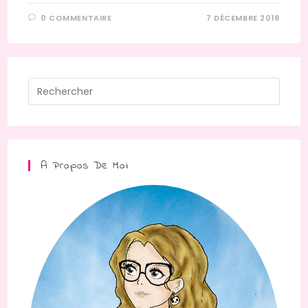
0 COMMENTAIRE
7 DÉCEMBRE 2018
Press
Escap
to
close
the
A Propos De Moi
searc
panel.