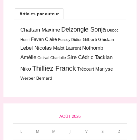
Articles par auteur
Delzongle Sonja
Chattam Maxime
Duboc
Favan Claire
Gilberti Ghislain
Henri
Fossey Didier
Lebel Nicolas
Nothomb
Malot Laurent
Amélie
Sire Cédric
Tackian
Orcival Charlotte
Thilliez Franck
Niko
Trécourt Marilyse
Werber Bernard
AOÛT 2026
L
M
M
J
V
S
D