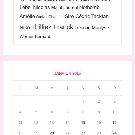
Lebel Nicolas
Nothomb
Malot Laurent
Amélie
Sire Cédric
Tackian
Orcival Charlotte
Thilliez Franck
Niko
Trécourt Marilyse
Werber Bernard
JANVIER 2016
L
M
M
J
V
S
D
1
2
3
4
5
6
7
8
9
10
11
12
13
14
15
16
17
18
19
20
21
22
23
24