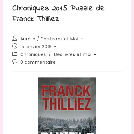
Chroniques 2015 Puzzle de
Franck Thilliez
Auteur/autrice
Aurélie / Des Livres et Moi
de
Publication
15 janvier 2016
la
publiée :
Post
Chroniques
/
Des livres et moi
publication :
category:
Commentaires
0 commentaire
de
la
publication :