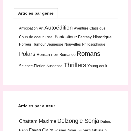
Articles par genre
Autoédition
Anticipation
Art
Aventure
Classique
Fantastique
Historique
Coup de coeur
Fantasy
Essai
Humour
Jeunesse
Nouvelles
Horreur
Philosophique
Romans
Polars
Roman noir
Romance
Thrillers
Science-Fiction
Young adult
Suspense
Articles par auteur
Delzongle Sonja
Chattam Maxime
Duboc
Favan Claire
Gilberti Ghislain
Henri
Fossey Didier