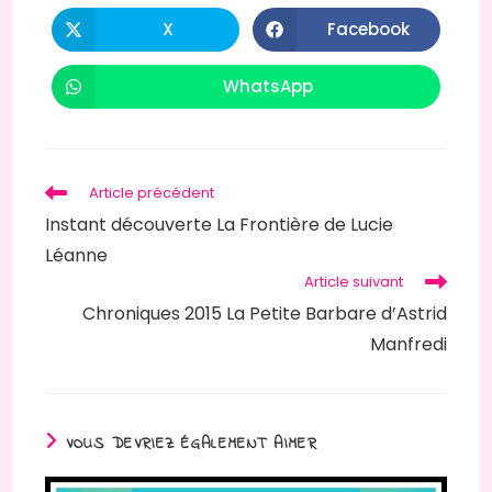
CE
CONTENU
X
Facebook
Ouvrir
Ouvrir
dans
dans
une
une
autre
autre
WhatsApp
Ouvrir
fenêtre
fenêtre
dans
une
autre
fenêtre
Read
Article précédent
more
Instant découverte La Frontière de Lucie
articles
Léanne
Article suivant
Chroniques 2015 La Petite Barbare d’Astrid
Manfredi
VOUS DEVRIEZ ÉGALEMENT AIMER