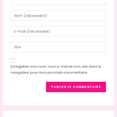
Enter
your
name
Enter
or
your
username
email
Saisir
to
address
l’URL
comment
to
de
comment
votre
Enregistrer mon nom, mon e-mail et mon site dans le
site
navigateur pour mon prochain commentaire.
(facultatif)