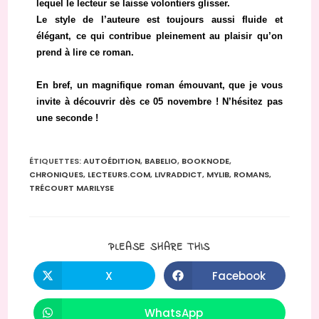
lequel le lecteur se laisse volontiers glisser.
Le style de l’auteure est toujours aussi fluide et
élégant, ce qui contribue pleinement au plaisir qu’on
prend à lire ce roman.
En bref, un magnifique roman émouvant, que je vous
invite à découvrir dès ce 05 novembre ! N’hésitez pas
une seconde !
ÉTIQUETTES
:
AUTOÉDITION
,
BABELIO
,
BOOKNODE
,
CHRONIQUES
,
LECTEURS.COM
,
LIVRADDICT
,
MYLIB
,
ROMANS
,
TRÉCOURT MARILYSE
PLEASE SHARE THIS
X
Facebook
WhatsApp