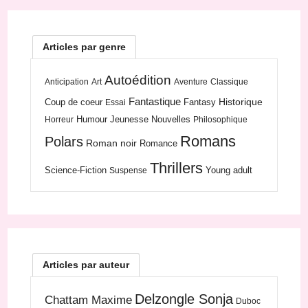
Articles par genre
Autoédition
Anticipation
Art
Aventure
Classique
Fantastique
Historique
Coup de coeur
Fantasy
Essai
Humour
Jeunesse
Nouvelles
Horreur
Philosophique
Romans
Polars
Roman noir
Romance
Thrillers
Science-Fiction
Young adult
Suspense
Articles par auteur
Delzongle Sonja
Chattam Maxime
Duboc