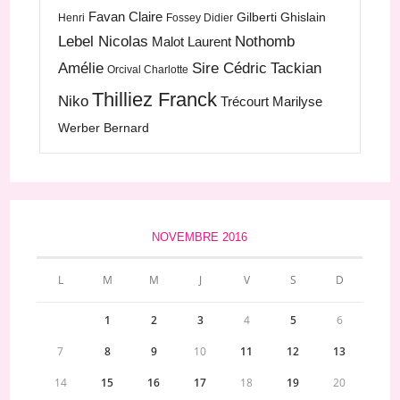
Favan Claire
Gilberti Ghislain
Henri
Fossey Didier
Lebel Nicolas
Nothomb
Malot Laurent
Amélie
Sire Cédric
Tackian
Orcival Charlotte
Thilliez Franck
Niko
Trécourt Marilyse
Werber Bernard
NOVEMBRE 2016
L
M
M
J
V
S
D
1
2
3
4
5
6
7
8
9
10
11
12
13
14
15
16
17
18
19
20