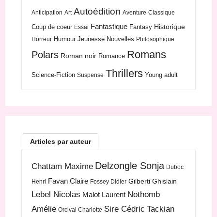
Autoédition
Anticipation
Art
Aventure
Classique
Fantastique
Historique
Coup de coeur
Fantasy
Essai
Humour
Jeunesse
Nouvelles
Horreur
Philosophique
Romans
Polars
Roman noir
Romance
Thrillers
Science-Fiction
Young adult
Suspense
Articles par auteur
Delzongle Sonja
Chattam Maxime
Duboc
Favan Claire
Gilberti Ghislain
Henri
Fossey Didier
Lebel Nicolas
Nothomb
Malot Laurent
Amélie
Sire Cédric
Tackian
Orcival Charlotte