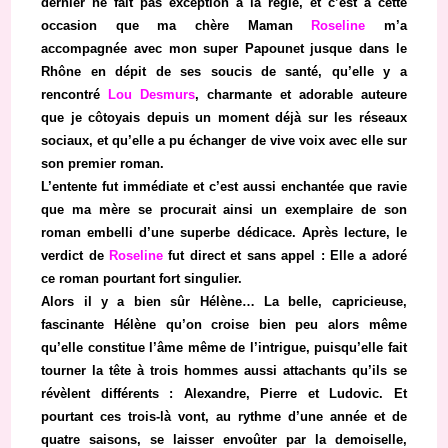
dernier ne fait pas exception à la règle, et c’est à cette
occasion que ma chère Maman
Roseline
m’a
accompagnée avec mon super Papounet jusque dans le
Rhône en dépit de ses soucis de santé, qu’elle y a
rencontré
Lou Desmurs
, charmante et adorable auteure
que je côtoyais depuis un moment déjà sur les réseaux
sociaux, et qu’elle a pu échanger de vive voix avec elle sur
son premier roman.
L’entente fut immédiate et c’est aussi enchantée que ravie
que ma mère se procurait ainsi un exemplaire de son
roman embelli d’une superbe dédicace. Après lecture, le
verdict de
Roseline
fut direct et sans appel : Elle a adoré
ce roman pourtant fort singulier.
Alors il y a bien sûr Hélène… La belle, capricieuse,
fascinante Hélène qu’on croise bien peu alors même
qu’elle constitue l’âme même de l’intrigue, puisqu’elle fait
tourner la tête à trois hommes aussi attachants qu’ils se
révèlent différents : Alexandre, Pierre et Ludovic. Et
pourtant ces trois-là vont, au rythme d’une année et de
quatre saisons, se laisser envoûter par la demoiselle,