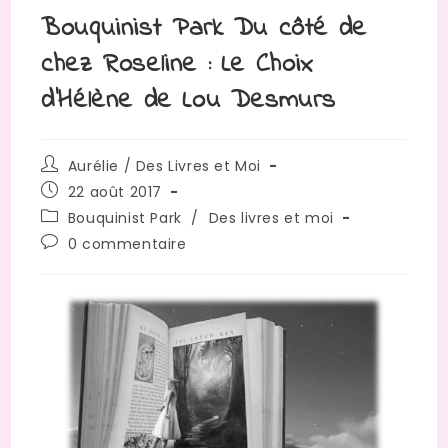
Bouquinist Park Du côté de
chez Roseline : Le Choix
d’Hélène de Lou Desmurs
Auteur/autrice
Aurélie / Des Livres et Moi
de
Publication
22 août 2017
la
publiée :
Post
Bouquinist Park
/
Des livres et moi
publication :
category:
Commentaires
0 commentaire
de
la
publication :