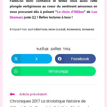
Faites-lui donc confiance et tentez vous aussi cette
plongée vertigineuse au coeur du sentiment amoureux en
vous procurant dès à présent “
Le choix d’Hélène
” de
Lou
Desmurs
juste
ICI
! Belles lectures à tous !
ÉTIQUETTES
:
AUTOÉDITION
,
NON CLASSÉ
,
ROMANCE
,
ROMANS
PARTAGER
PLEASE SHARE THIS
CE
CONTENU
X
Facebook
Ouvrir
Ouvrir
dans
dans
une
une
autre
autre
WhatsApp
Ouvrir
fenêtre
fenêtre
dans
une
autre
fenêtre
Read
Article précédent
more
Chroniques 2017 La drolatique histoire de
articles