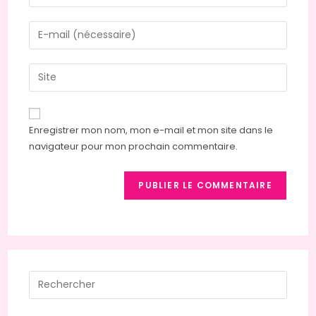
your
name
Enter
or
your
username
email
Saisir
to
address
l’URL
comment
to
de
comment
votre
Enregistrer mon nom, mon e-mail et mon site dans le
site
navigateur pour mon prochain commentaire.
(facultatif)
Press
Escap
to