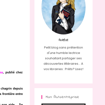
AURÉLIE
Petit blog sans prétention
d'une humble lectrice
souhaitant partager ses
découvertes littéraires... A
vos librairies : Prêts? Lisez!
sa
, publié chez
e chagrin depuis
 frontière entre
Mon Autoentreprise
er son aide… Se