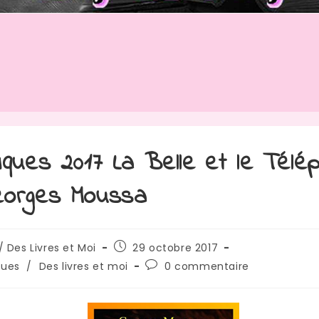
iques 2017 La Belle et le Télé
eorges Moussa
rice
Publication
/ Des Livres et Moi
29 octobre 2017
publiée :
Commentaires
ques
/
Des livres et moi
0 commentaire
de
:
la
publication :