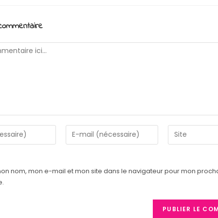
 commentaire
Enter
Saisir
your
l’URL
email
de
address
votre
mon nom, mon e-mail et mon site dans le navigateur pour mon proch
to
site
e.
comment
(facultatif)