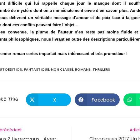
ment difficile qui lui rappelle chaque jour le manque dont il souf
mbé de mystère dont on a immédiatement envie d’en savoir plus. Au-del
ous délivrent un véritable message d’amour et de paix face à la guerr
 dont ces conflits peuvent faire l’objet…
eu convenue, la plume de l’auteur n’en reste pas moins fluide et 
nts philosophiques, nous livrant en outre des descriptions particulièr
remier roman certes imparfait mais intéressant et très prometteur !
UTOÉDITION
,
FANTASTIQUE
,
NON CLASSÉ
,
ROMANS
,
THRILLERS
PARTAGER
RE THIS
X
Facebook
Ouvrir
Ouvrir
dans
dans
une
une
CE
autre
autre
fenêtre
fenêtre
CONTENU
e précédent
Artic
vous ? Livrez-vous… Avec
Chroniques 2017 Un 