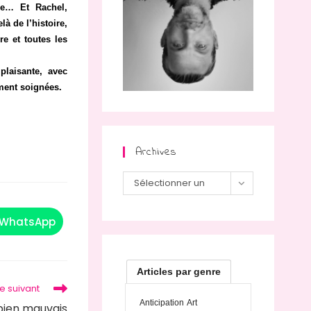
fre… Et Rachel,
à de l’histoire,
e et toutes les
plaisante, avec
ement soignées.
Archives
Archives
Sélectionner un
mois
WhatsApp
Ouvrir
dans
une
autre
fenêtre
Articles par genre
le suivant
Anticipation
Art
bien mauvais