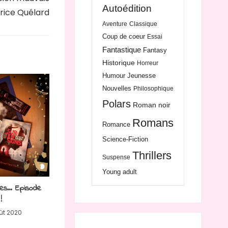
Autoédition
trice Quélard
Aventure
Classique
Coup de coeur
Essai
Fantastique
Fantasy
Historique
Horreur
Humour
Jeunesse
Nouvelles
Philosophique
Polars
Roman noir
Romans
Romance
Science-Fiction
Thrillers
Suspense
Young adult
es… Episode
!
ût 2020