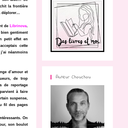
hit la frontière
 à déplorer…
ant de
Librinova
.
t bien gentiment
 petit effet en
acceptais cette
, j’ai néanmoins
lange d’amour et
Auteur Chouchou
gueurs, de trop
es de reportage
arvient à faire
ertain suspense,
u fil des pages
intéressants. On
jour, son boulot