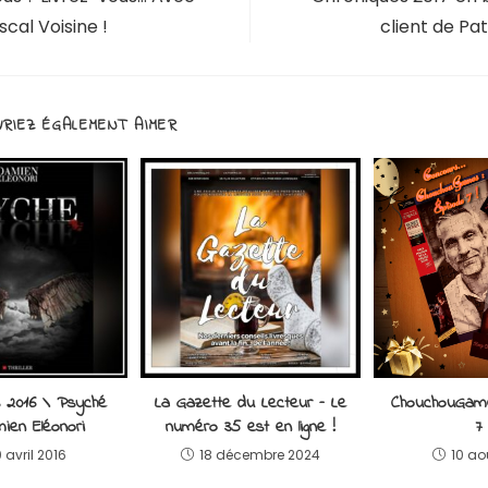
scal Voisine !
client de Pa
RIEZ ÉGALEMENT AIMER
s 2016 \ Psyché
La Gazette du Lecteur – Le
ChouchouGam
ien Eléonori
numéro 35 est en ligne !
7 
 avril 2016
18 décembre 2024
10 ao