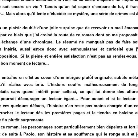
le soit encore en vie ? Tandis qu’un fol espoir s’empare de lui, il franc
… Mais alors qu’il tente d’élucider ce mystère, une série de crimes est
s un plaisir doublé d’une jolie surprise que de recevoir un mail éman
t par ce biais que j’ai croisé la route de ce roman dont on me proposai
n échange d’une chronique. Le résumé ne manquait pas de faire son
n intérêt, aussi est-ce donc avec enthousiasme et curiosité que j’
position. Si la pleine et entière satisfaction n’est pas au rendez-vous
s bon moment de lecture…
 entraîne en effet au coeur d’une intrigue plutôt originale, subtile mé
qu’il réalise avec brio. L’histoire souffre malheureusement de lon
ails sans grand intérêt pour celle-ci, ce qui lui donne des allur
 pourrait décourager un lecteur égaré… Pour autant et si le lecteur p
e ces quelques défauts, l’histoire n’en reste pas moins chargée d’un c
crocher le lecteur dès les premières pages et le tiendra en haleine a
 fin plutôt surprenante.
 ce roman, les personnages sont particulièrement bien dépeints et fort 
 de suite à Paolo, son histoire et sa souffrance qui le ronge nuit et 