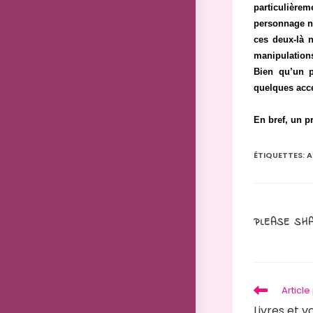
particulière
personnage ni
ces deux-là n
manipulations
Bien qu’un p
quelques acce
En bref, un p
ÉTIQUETTES
:
A
PLEASE SHA
Read
Articl
more
Livres et 