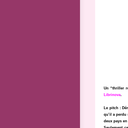
Un “thriller 
Librinova
.
Le pitch : Dé
qu’il a perdu
deux pays en 
Seulement ce