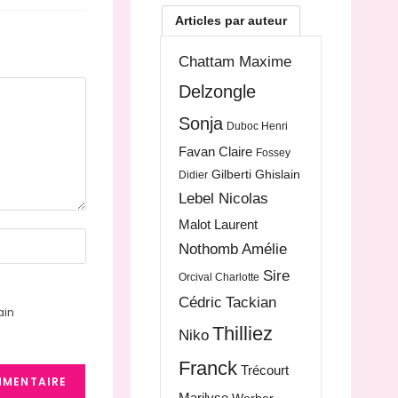
Articles par auteur
Chattam Maxime
Delzongle
Sonja
Duboc Henri
Favan Claire
Fossey
Gilberti Ghislain
Didier
Lebel Nicolas
Malot Laurent
Nothomb Amélie
Sire
Orcival Charlotte
Cédric
Tackian
ain
Thilliez
Niko
Franck
Trécourt
Marilyse