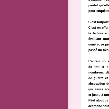
peut-il qu’el
pour enquêter
C’est toujour
C’est en effe
la lecture e
éveillant mo
généreuse pro
passé un trè
L’auteur nous
de thriller 
nombreux dét
de guerre et
abstraction d
qui saura ac
et jusqu’à une
Réel atout de
accroche tout