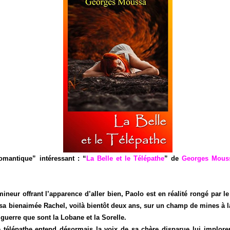
romantique” intéressant : “
La Belle et le Télépathe
” de
Georges Mous
mineur offrant l’apparence d’aller bien, Paolo est en réalité rongé par l
 sa bienaimée Rachel, voilà bientôt deux ans, sur un champ de mines à la
guerre que sont la Lobane et la Sorelle.
 télépathe entend désormais la voix de sa chère disparue lui implor