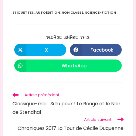
ÉTIQUETTES
:
AUTOÉDITION
,
NON CLASSÉ
,
SCIENCE-FICTION
PARTAGER
PLEASE SHARE THIS
CE
CONTENU
X
Facebook
Ouvrir
Ouvrir
dans
dans
une
une
autre
autre
WhatsApp
Ouvrir
fenêtre
fenêtre
dans
une
autre
fenêtre
Read
Article précédent
more
Classique-moi… Si tu peux ! Le Rouge et le Noir
articles
de Stendhal
Article suivant
Chroniques 2017 La Tour de Cécile Duquenne