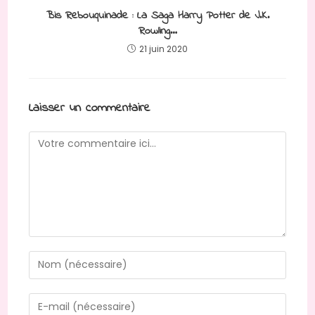
Bis Rebouquinade : La Saga Harry Potter de J.K.
Rowling…
21 juin 2020
Laisser un commentaire
Comment
Enter
your
name
Enter
or