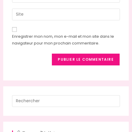
your
username
email
Saisir
to
address
l’URL
comment
to
de
comment
votre
Enregistrer mon nom, mon e-mail et mon site dans le
site
navigateur pour mon prochain commentaire.
(facultatif)
Press
Escap
to
close
the