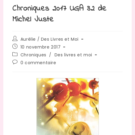
Chroniques 2017 UGA 32 de
Michel Juste
Auteur/autrice
Aurélie / Des Livres et Moi
de
Publication
10 novembre 2017
la
publiée :
Post
Chroniques
/
Des livres et moi
publication :
category:
Commentaires
0 commentaire
de
la
publication :