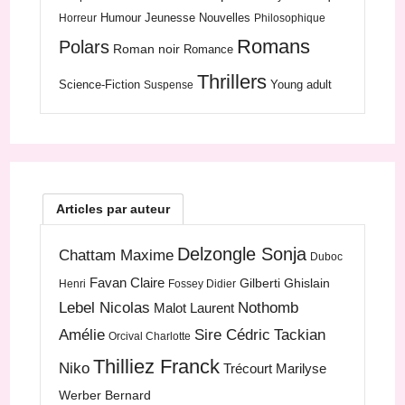
Humour
Jeunesse
Nouvelles
Horreur
Philosophique
Romans
Polars
Roman noir
Romance
Thrillers
Science-Fiction
Young adult
Suspense
Articles par auteur
Delzongle Sonja
Chattam Maxime
Duboc
Favan Claire
Gilberti Ghislain
Henri
Fossey Didier
Lebel Nicolas
Nothomb
Malot Laurent
Amélie
Sire Cédric
Tackian
Orcival Charlotte
Thilliez Franck
Niko
Trécourt Marilyse
Werber Bernard