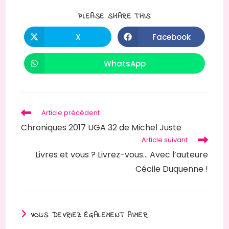
PARTAGER
PLEASE SHARE THIS
CE
CONTENU
X
Facebook
Ouvrir
Ouvrir
dans
dans
une
une
autre
autre
WhatsApp
Ouvrir
fenêtre
fenêtre
dans
une
autre
fenêtre
Read
Article précédent
more
Chroniques 2017 UGA 32 de Michel Juste
articles
Article suivant
Livres et vous ? Livrez-vous… Avec l’auteure
Cécile Duquenne !
VOUS DEVRIEZ ÉGALEMENT AIMER