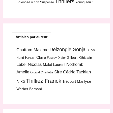
Thrillers
Science-Fiction
Young adult
Suspense
Articles par auteur
Delzongle Sonja
Chattam Maxime
Duboc
Favan Claire
Gilberti Ghislain
Henri
Fossey Didier
Lebel Nicolas
Nothomb
Malot Laurent
Amélie
Sire Cédric
Tackian
Orcival Charlotte
Thilliez Franck
Niko
Trécourt Marilyse
Werber Bernard