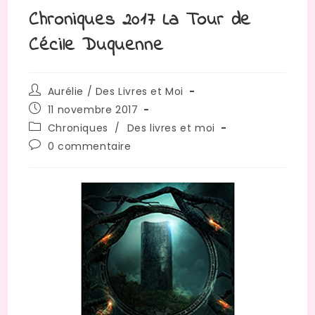
Chroniques 2017 La Tour de
Cécile Duquenne
Auteur/autrice
Aurélie / Des Livres et Moi
de
Publication
11 novembre 2017
la
publiée :
Post
Chroniques
/
Des livres et moi
publication :
category:
Commentaires
0 commentaire
de
la
publication :