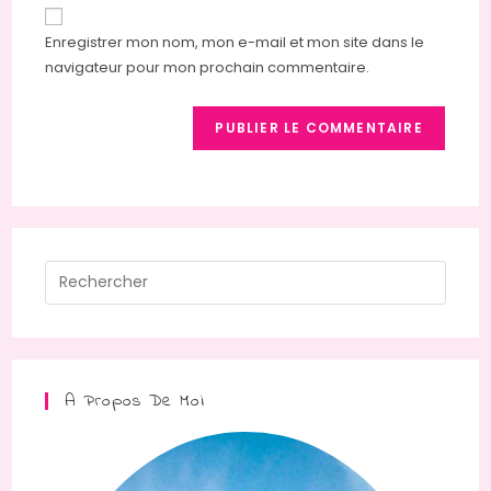
de
comment
votre
Enregistrer mon nom, mon e-mail et mon site dans le
site
navigateur pour mon prochain commentaire.
(facultatif)
Press
Escap
to
close
the
A Propos De Moi
searc
panel.