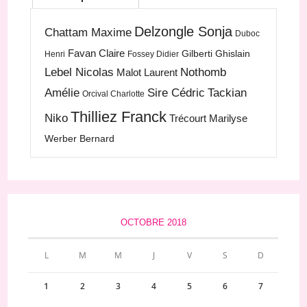
Delzongle Sonja
Chattam Maxime
Duboc
Favan Claire
Gilberti Ghislain
Henri
Fossey Didier
Lebel Nicolas
Nothomb
Malot Laurent
Amélie
Sire Cédric
Tackian
Orcival Charlotte
Thilliez Franck
Niko
Trécourt Marilyse
Werber Bernard
OCTOBRE 2018
L
M
M
J
V
S
D
1
2
3
4
5
6
7