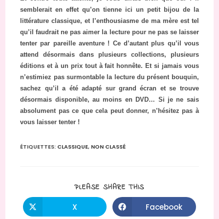
semblerait en effet qu’on tienne ici un petit bijou de la
littérature classique, et l’enthousiasme de ma mère est tel
qu’il faudrait ne pas aimer la lecture pour ne pas se laisser
tenter par pareille aventure ! Ce d’autant plus qu’il vous
attend désormais dans plusieurs collections, plusieurs
éditions et à un prix tout à fait honnête. Et si jamais vous
n’estimiez pas surmontable la lecture du présent bouquin,
sachez qu’il a été adapté sur grand écran et se trouve
désormais disponible, au moins en DVD… Si je ne sais
absolument pas ce que cela peut donner, n’hésitez pas à
vous laisser tenter !
ÉTIQUETTES
:
CLASSIQUE
,
NON CLASSÉ
PARTAGER
PLEASE SHARE THIS
CE
CONTENU
X
Facebook
Ouvrir
Ouvrir
dans
dans