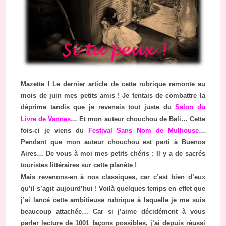
Mazette ! Le dernier article de cette rubrique remonte au
mois de juin mes petits amis ! Je tentais de combattre la
déprime tandis que je revenais tout juste du
Salon du
Livre de Vannes
… Et mon auteur chouchou de Bali… Cette
fois-ci je viens du
Festival Sans Nom de Mulhouse
…
Pendant que mon auteur chouchou est parti à Buenos
Aires… De vous à moi mes petits chéris : Il y a de sacrés
touristes littéraires sur cette planète !
Mais revenons-en à nos classiques, car c’est bien d’eux
qu’il s’agit aujourd’hui ! Voilà quelques temps en effet que
j’ai lancé cette ambitieuse rubrique à laquelle je me suis
beaucoup attachée… Car si j’aime décidément à vous
parler lecture de 1001 façons possibles, j’ai depuis réussi