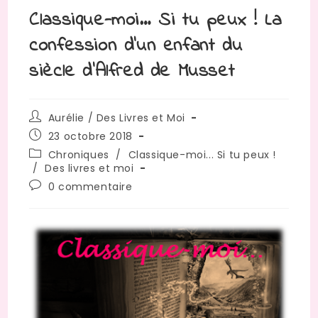
Classique-moi… Si tu peux ! La
confession d’un enfant du
siècle d’Alfred de Musset
Auteur/autrice
Aurélie / Des Livres et Moi
de
Publication
23 octobre 2018
la
publiée :
Post
Chroniques
/
Classique-moi... Si tu peux !
publication :
category:
/
Des livres et moi
Commentaires
0 commentaire
de
la
publication :