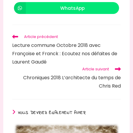
une
une
autre
autre
WhatsApp
Ouvrir
fenêtre
fenêtre
dans
une
autre
fenêtre
Read
Article précédent
more
Lecture commune Octobre 2018 avec
articles
Françoise et Franck : Ecoutez nos défaites de
Laurent Gaudé
Article suivant
Chroniques 2018 L’architecte du temps de
Chris Red
VOUS DEVRIEZ ÉGALEMENT AIMER