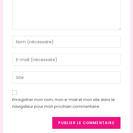
Enter
your
name
Enter
or
your
username
email
Saisir
to
address
l’URL
comment
to
de
comment
votre
Enregistrer mon nom, mon e-mail et mon site dans le
site
navigateur pour mon prochain commentaire.
(facultatif)