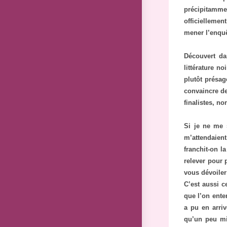
précipitamm
officiellemen
mener l’enquê
Découvert da
littérature n
plutôt présag
convaincre de
finalistes, no
Si je ne me 
m’attendaient
franchit-on l
relever pour 
vous dévoiler
C’est aussi c
que l’on ente
a pu en arriv
qu’un peu mi