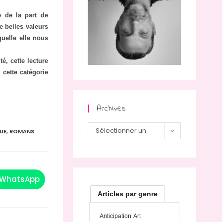
e de la part de
e belles valeurs
quelle elle nous
é, cette lecture
 cette catégorie
Archives
Archives
Sélectionner un
UE
,
ROMANS
mois
WhatsApp
Ouvrir
dans
Articles par genre
une
autre
fenêtre
Anticipation
Art