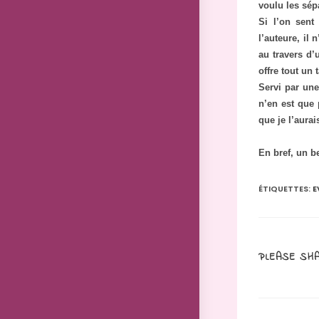
voulu les sép
Si l’on sent
l’auteure, il
au travers d’
offre tout un
Servi par une
n’en est que 
que je l’aurai
En bref, un b
ÉTIQUETTES
:
E
PLEASE SHA