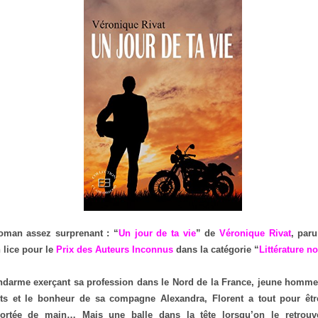
oman assez surprenant : “
Un jour de ta vie
” de
Véronique Rivat
, par
 lice pour le
Prix des Auteurs Inconnus
dans la catégorie “
Littérature no
ndarme exerçant sa profession dans le Nord de la France, jeune homme f
ts et le bonheur de sa compagne Alexandra, Florent a tout pour êt
ortée de main… Mais une balle dans la tête lorsqu’on le retrouve