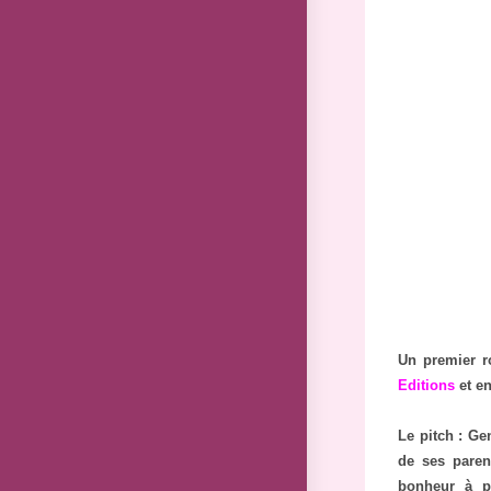
Un premier r
Editions
et en
Le pitch : Ge
de ses paren
bonheur à p