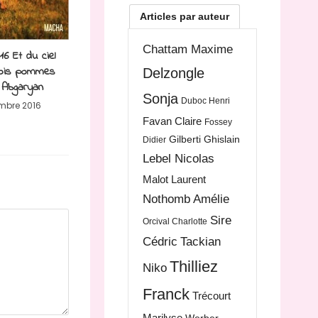
Articles par auteur
Chattam Maxime
16 Et du ciel
rois pommes
Delzongle
 Abgaryan
Sonja
Duboc Henri
mbre 2016
Favan Claire
Fossey
Gilberti Ghislain
Didier
Lebel Nicolas
Malot Laurent
Nothomb Amélie
Sire
Orcival Charlotte
Cédric
Tackian
Thilliez
Niko
Franck
Trécourt
Marilyse