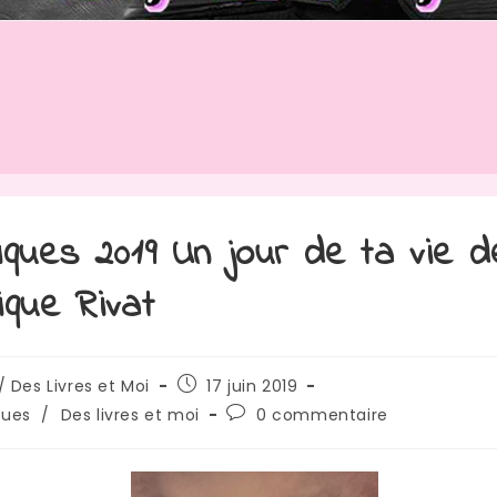
iques 2019 Un jour de ta vie d
ique Rivat
rice
Publication
/ Des Livres et Moi
17 juin 2019
publiée :
Commentaires
ques
/
Des livres et moi
0 commentaire
de
:
la
publication :