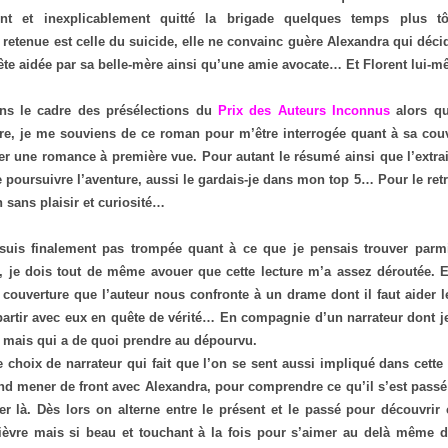
ent et inexplicablement quitté la brigade quelques temps plus tô
t retenue est celle du suicide, elle ne convainc guère Alexandra qui déci
te aidée par sa belle-mère ainsi qu’une amie avocate… Et Florent lui
ns le cadre des présélections du
Prix des Auteurs Inconnus
alors qu
oire, je me souviens de ce roman pour m’être interrogée quant à sa couv
er une romance à première vue. Pour autant le résumé ainsi que l’extra
 poursuivre l’aventure, aussi le gardais-je dans mon top 5… Pour le ret
n sans plaisir et curiosité…
suis finalement pas trompée quant à ce que je pensais trouver parm
, je dois tout de même avouer que cette lecture m’a assez déroutée. E
a couverture que l’auteur nous confronte à un drame dont il faut aider 
partir avec eux en quête de vérité… En compagnie d’un narrateur dont j
 mais qui a de quoi prendre au dépourvu.
e choix de narrateur qui fait que l’on se sent aussi impliqué dans cette 
nd mener de front avec Alexandra, pour comprendre ce qu’il s’est pass
er là. Dès lors on alterne entre le présent et le passé pour découvrir
èvre mais si beau et touchant à la fois pour s’aimer au delà même d