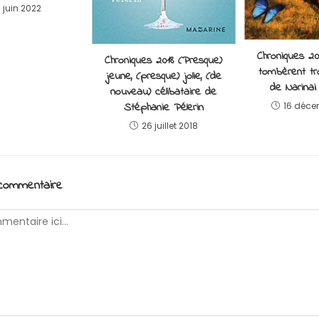
7 juin 2022
Chroniques 20
Chroniques 2018 (Presque)
tombèrent t
jeune, (presque) jolie, (de
de Narinai
nouveau) célibataire de
Stéphanie Pélerin
16 déce
26 juillet 2018
 commentaire