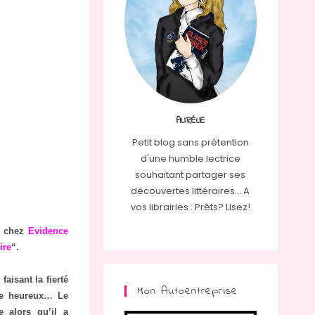
AURÉLIE
Petit blog sans prétention
d'une humble lectrice
souhaitant partager ses
découvertes littéraires... A
vos librairies : Prêts? Lisez!
u chez
Evidence
ire
“.
aisant la fierté
Mon Autoentreprise
re heureux… Le
 alors qu’il a