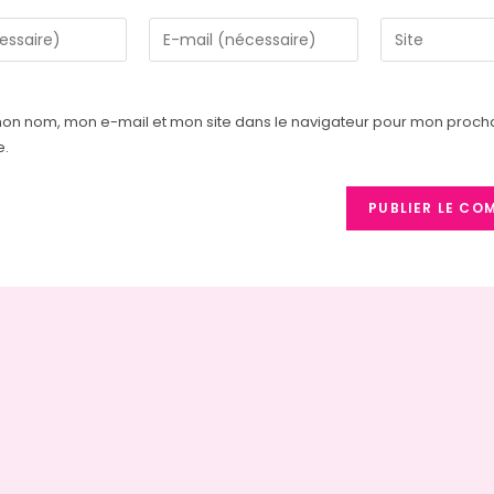
Enter
Saisir
your
l’URL
email
de
address
votre
mon nom, mon e-mail et mon site dans le navigateur pour mon proch
to
site
e.
comment
(facultatif)