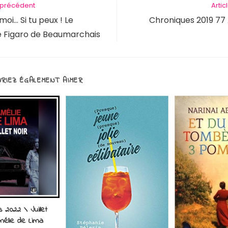
e précédent
Artic
oi… Si tu peux ! Le
Chroniques 2019 77 
e Figaro de Beaumarchais
RIEZ ÉGALEMENT AIMER
s 2022 \ Juillet
mélie de Lima