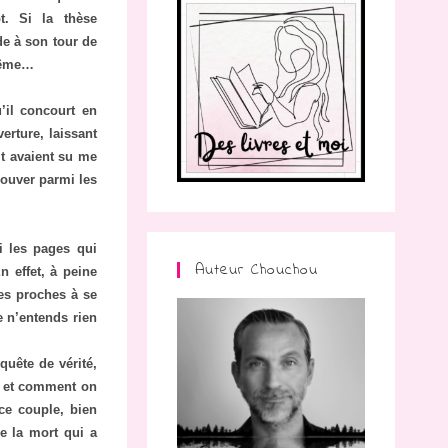
t. Si la thèse
de à son tour de
-même…
’il concourt en
erture, laissant
it avaient su me
rouver parmi les
i les pages qui
Auteur Chouchou
n effet, à peine
les proches à se
e n’entends rien
quête de vérité,
é et comment on
 ce couple, bien
e la mort qui a