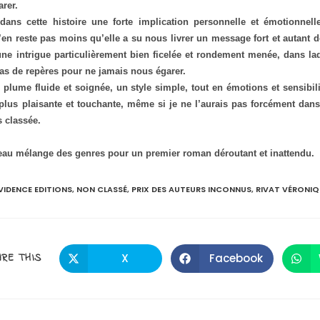
arer.
 dans cette histoire une forte implication personnelle et émotionnell
 n’en reste pas moins qu’elle a su nous livrer un message fort et autant d
une intrigue particulièrement bien ficelée et rondement menée, dans la
 tas de repères pour ne jamais nous égarer.
 plume fluide et soignée, un style simple, tout en émotions et sensibilit
plus plaisante et touchante, même si je ne l’aurais pas forcément dans
s classée.
eau mélange des genres pour un premier roman déroutant et inattendu.
VIDENCE EDITIONS
,
NON CLASSÉ
,
PRIX DES AUTEURS INCONNUS
,
RIVAT VÉRONIQ
PARTAGER
RE THIS
X
Facebook
Ouvrir
Ouvrir
dans
dans
une
une
CE
autre
autre
fenêtre
fenêtre
CONTENU