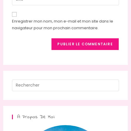
address
l’URL
comment
to
de
comment
votre
Enregistrer mon nom, mon e-mail et mon site dans le
site
navigateur pour mon prochain commentaire.
(facultatif)
Press
Escap
to
close
the
A Propos De Moi
searc
panel.