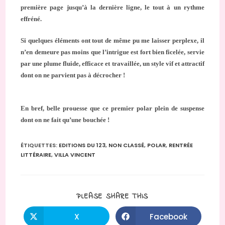
première page jusqu’à la dernière ligne, le tout à un rythme
effréné.
Si quelques éléments ont tout de même pu me laisser perplexe, il
n’en demeure pas moins que l’intrigue est fort bien ficelée, servie
par une plume fluide, efficace et travaillée, un style vif et attractif
dont on ne parvient pas à décrocher !
En bref, belle prouesse que ce premier polar plein de suspense
dont on ne fait qu’une bouchée !
ÉTIQUETTES
:
EDITIONS DU 123
,
NON CLASSÉ
,
POLAR
,
RENTRÉE
LITTÉRAIRE
,
VILLA VINCENT
PARTAGER
PLEASE SHARE THIS
CE
CONTENU
X
Facebook
Ouvrir
Ouvrir