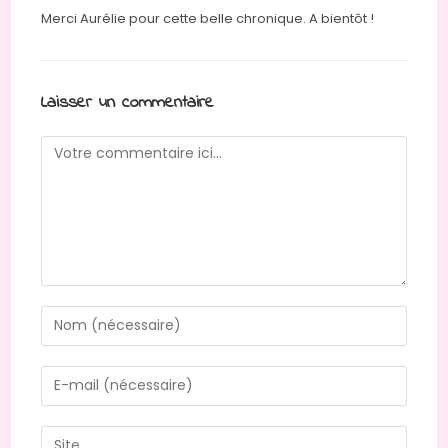
Merci Aurélie pour cette belle chronique. A bientôt !
Laisser un commentaire
Comment
Enter
your
name
Enter
or
your
username
email
Saisir
to