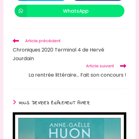
dans
dans
une
une
autre
autre
WhatsApp
Ouvrir
fenêtre
fenêtre
dans
une
autre
fenêtre
Read
Article précédent
more
Chroniques 2020 Terminal 4 de Hervé
articles
Jourdain
Article suivant
La rentrée littéraire… Fait son concours !
VOUS DEVRIEZ ÉGALEMENT AIMER