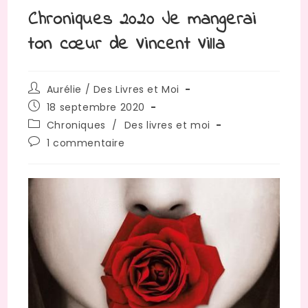
Chroniques 2020 Je mangerai
ton cœur de Vincent Villa
Auteur/autrice
Aurélie / Des Livres et Moi
de
Publication
18 septembre 2020
la
publiée :
Post
Chroniques
/
Des livres et moi
publication :
category:
Commentaires
1 commentaire
de
la
publication :