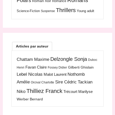
Romans
Polars
Roman noir
Romance
Thrillers
Science-Fiction
Young adult
Suspense
Articles par auteur
Delzongle Sonja
Chattam Maxime
Duboc
Favan Claire
Gilberti Ghislain
Henri
Fossey Didier
Lebel Nicolas
Nothomb
Malot Laurent
Amélie
Sire Cédric
Tackian
Orcival Charlotte
Thilliez Franck
Niko
Trécourt Marilyse
Werber Bernard