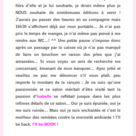
fière d’elle et je lui souhaite, je dirais même plus je
NOUS souhaite de nombreuses éditions à venir !
J’aurais pu passer des heures en sa compagnie mais
16h30 s’affichent déjà sur mon portable… Je n’ai pas
pris le temps de manger, je n’ai même pas pensé à me
rendre aux WC…! ^^ Une petite pause s’impose donc
après un passage par la caisse où je n’ai pas manqué
de faire un bouchon en raison des piles que j’ai
amassées… Si vous voyez un avis de recherche me
concernant, émanant de mon banquier… Ayez pitié et
veuillez ne pas me dénoncer s’il vous plaît, peu
importe le montant de la rançon : Je ne suis qu’une
passionnée et ce salon méritait d’être visité tant la
passion d’
Isabelle
se reflétait jusque dans les plus
infimes détails de ce salon… Oui je suis épuisée, oui je
me suis ruinée… Mais oui je suis enchantée et c’est le
meilleur des remèdes contre la morosité ambiante ! I’ll
be back,
I’ll be BOOK
!