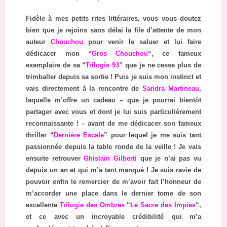
Fidèle à mes petits rites littéraires, vous vous doutez
bien que je rejoins sans délai la file d’attente de mon
auteur
Chouchou
pour venir le saluer et lui faire
dédicacer mon “
Gros Chouchou
“, ce fameux
exemplaire de sa “
Trilogie 93
” que je ne cesse plus de
trimballer depuis sa sortie ! Puis je suis mon instinct et
vais directement à la rencontre de
Sandra Martineau
,
laquelle m’offre un cadeau – que je pourrai bientôt
partager avec vous et dont je lui suis particulièrement
reconnaissante ! – avant de me dédicacer son fameux
thriller “
Dernière Escale
” pour lequel je me suis tant
passionnée depuis la table ronde de la veille ! Je vais
ensuite retrouver
Ghislain Gilberti
que je n’ai pas vu
depuis un an et qui m’a tant manqué ! Je suis ravie de
pouvoir enfin le remercier de m’avoir fait l’honneur de
m’accorder une place dans le dernier tome de son
excellente
Trilogie des Ombres
“
Le Sacre des Impies
“,
et ce avec un incroyable crédibilité qui m’a