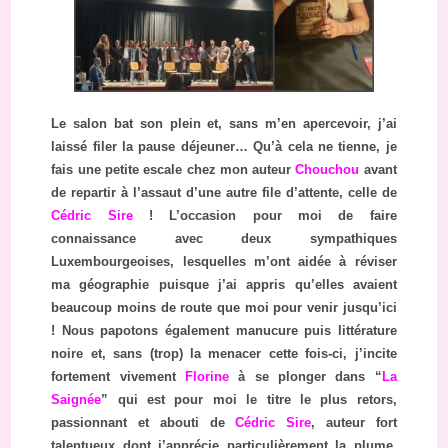
Le salon bat son plein et, sans m’en apercevoir, j’ai
laissé filer la pause déjeuner… Qu’à cela ne tienne, je
fais une petite escale chez mon auteur
Chouchou
avant
de repartir à l’assaut d’une autre file d’attente, celle de
Cédric Sire
! L’occasion pour moi de faire
connaissance avec deux sympathiques
Luxembourgeoises, lesquelles m’ont aidée à réviser
ma géographie puisque j’ai appris qu’elles avaient
beaucoup moins de route que moi pour venir jusqu’ici
! Nous papotons également manucure puis littérature
noire et, sans (trop) la menacer cette fois-ci, j’incite
fortement vivement
Florine
à se plonger dans “
La
Saignée
” qui est pour moi le titre le plus retors,
passionnant et abouti de
Cédric Sire
, auteur fort
talentueux dont j’apprécie particulièrement la plume,