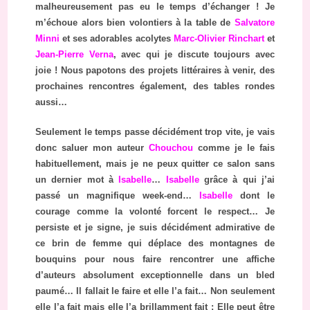
malheureusement pas eu le temps d’échanger ! Je
m’échoue alors bien volontiers à la table de
Salvatore
Minni
et ses adorables acolytes
Marc-Olivier Rinchart
et
Jean-Pierre Verna
, avec qui je discute toujours avec
joie ! Nous papotons des projets littéraires à venir, des
prochaines rencontres également, des tables rondes
aussi…
Seulement le temps passe décidément trop vite, je vais
donc saluer mon auteur
Chouchou
comme je le fais
habituellement, mais je ne peux quitter ce salon sans
un dernier mot à
Isabelle
…
Isabelle
grâce à qui j’ai
passé un magnifique week-end…
Isabelle
dont le
courage comme la volonté forcent le respect… Je
persiste et je signe, je suis décidément admirative de
ce brin de femme qui déplace des montagnes de
bouquins pour nous faire rencontrer une affiche
d’auteurs absolument exceptionnelle dans un bled
paumé… Il fallait le faire et elle l’a fait… Non seulement
elle l’a fait mais elle l’a brillamment fait : Elle peut être