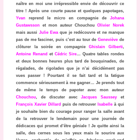
naître en moi une irrépressible envie de découvrir ce
titre ! Après une courte pause et quelques papotages,
Yvan
reprend le micro en compagnie de
Johana
Gustawsson
et mon auteur Chouchou
Olivier Norek
mais aussi
Julie Ewa
que je redécouvre et ne manque
pas de me fasciner, puis c’est au tour de
Geneviève
de
clôturer la soirée en compagnie
Ghislain Gilberti
,
Antoine Renand
et
Cédric Sire
… Quatre tables rondes
et deux bonnes heures plus tard de bouquinades, de
régalades, de rigolades que je n’ai décidément pas
vues passer ! Pourtant il se fait tard et la fatigue
commence sérieusement à me gagner… Je prends tout
de même le temps de papoter avec mon auteur
Chouchou
, de discuter avec
Jacques Saussey
et
François Xavier Dillard
puis de retrouver
Isabelle
à qui
je souhaite bien du courage pour ranger la salle avant
de la retrouver le lendemain pour une journée de
dédicaces qui promet d’être géniale ! Je quitte ainsi la
salle, des cernes sous les yeux mais le sourire aux