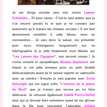
Je me dirige ensuite vers son voisin
Lawren
Schneider
… Et pour cause : C’est le seul auteur que je
n’ai encore jamais lu et que je ne connais pas
autrement qu’à travers les réseaux sociaux ! Il me faut
absolument remédier à cette bévue, vous en
conviendrez… Je vais donc le saluer, me présenter
puis nous échangeons longuement sur sa
bibliographie et je jette finalement mon dévolu sur
“
Les Larmes des Cigognes
“, son second roman ! Je
croise ensuite le sympathique
Nicolas Duplessier
sur
lequel je me jette presque pour un petit doublé
dédicace/photo avant de le laisser repartir en vadrouille
avec sa caméra ! Ensuite je vais papoter avec
Sonja
Delzongle
qui me signe enfin “
L’homme de la plaine
du Nord
” que je n’avais pas encore pu lui faire
dédicacer. Je retrouve également
Gaëlle Perrin-Guillet
avec qui je discute bien volontiers avant de me glisser
dans la file pour rencontrer l’adorable
Johana