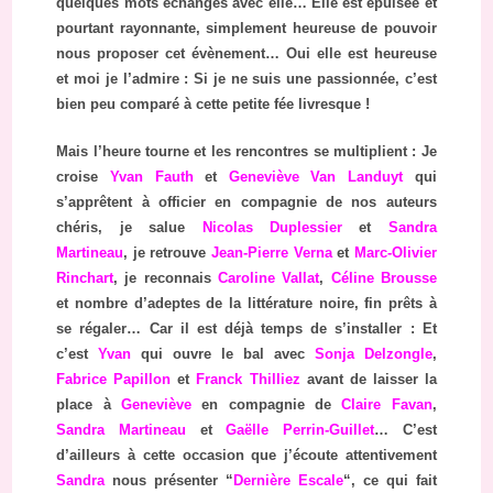
quelques mots échangés avec elle… Elle est épuisée et
pourtant rayonnante, simplement heureuse de pouvoir
nous proposer cet évènement… Oui elle est heureuse
et moi je l’admire : Si je ne suis une passionnée, c’est
bien peu comparé à cette petite fée livresque !
Mais l’heure tourne et les rencontres se multiplient : Je
croise
Yvan Fauth
et
Geneviève Van Landuyt
qui
s’apprêtent à officier en compagnie de nos auteurs
chéris, je salue
Nicolas Duplessier
et
Sandra
Martineau
, je retrouve
Jean-Pierre Verna
et
Marc-Olivier
Rinchart
, je reconnais
Caroline Vallat
,
Céline Brousse
et nombre d’adeptes de la littérature noire, fin prêts à
se régaler… Car il est déjà temps de s’installer : Et
c’est
Yvan
qui ouvre le bal avec
Sonja Delzongle
,
Fabrice Papillon
et
Franck Thilliez
avant de laisser la
place à
Geneviève
en compagnie de
Claire Favan
,
Sandra Martineau
et
Gaëlle Perrin-Guillet
… C’est
d’ailleurs à cette occasion que j’écoute attentivement
Sandra
nous présenter “
Dernière Escale
“, ce qui fait