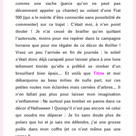
comme une vache (parce qu’on ne peut pas
décemment appeler ça chanter) au volant d’une Fiat
500 (qui a le mérite d’être connectée sans possibilité de
commenter) sur ce trajet : C’était moi, à n’en point
douter ! Je n’ai cessé de brailler qu’en quittant
l’autoroute, moins pour me repérer dans la campagne
lorraine que pour me régaler de ce décor de thriller !
Visez un peu l’arrivée en fin de journée : le soleil
s’était donc déjà carapaté pour laisser place à une lune
tellement timide qu’elle a préféré se nimber d’un
brouillard bien épais… Et voilà que
Titine
et moi
débarquons au beau milieu de nulle part, sur ces
petites routes non éclairées mais cernées d’arbres… Il
n’en fallait pas plus pour laisser mon imagination
s’enflammer : Ne surtout pas tomber en panne dans ce
décor d’Halloween ! Quoiqu’il n’est pas encore né celui
qui voudra me dépecer : Je lis sans doute plus de
polars que lui et je sais me défendre, j’ai une grosse
poêle dans mon coffre (et ce n’est même pas une