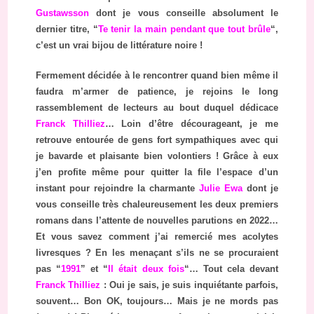
Gustawsson
dont je vous conseille absolument le
dernier titre, “
Te tenir la main pendant que tout brûle
“,
c’est un vrai bijou de littérature noire !
Fermement décidée à le rencontrer quand bien même il
faudra m’armer de patience, je rejoins le long
rassemblement de lecteurs au bout duquel dédicace
Franck Thilliez
… Loin d’être décourageant, je me
retrouve entourée de gens fort sympathiques avec qui
je bavarde et plaisante bien volontiers ! Grâce à eux
j’en profite même pour quitter la file l’espace d’un
instant pour rejoindre la charmante
Julie Ewa
dont je
vous conseille très chaleureusement les deux premiers
romans dans l’attente de nouvelles parutions en 2022…
Et vous savez comment j’ai remercié mes acolytes
livresques ? En les menaçant s’ils ne se procuraient
pas “
1991
” et “
Il était deux fois
“… Tout cela devant
Franck Thilliez
: Oui je sais, je suis inquiétante parfois,
souvent… Bon OK, toujours… Mais je ne mords pas