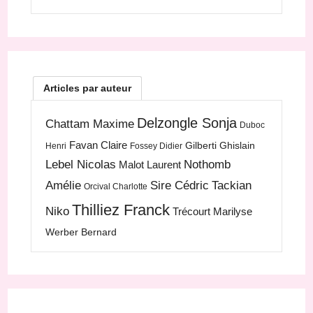
Articles par auteur
Delzongle Sonja
Chattam Maxime
Duboc
Favan Claire
Gilberti Ghislain
Henri
Fossey Didier
Lebel Nicolas
Nothomb
Malot Laurent
Amélie
Sire Cédric
Tackian
Orcival Charlotte
Thilliez Franck
Niko
Trécourt Marilyse
Werber Bernard