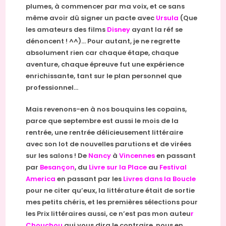
plumes, à commencer par ma voix, et ce sans
même avoir dû signer un pacte avec
Ursula
(Que
les amateurs des films
Disney
ayant la réf se
dénoncent ! ^^)… Pour autant, je ne regrette
absolument rien car chaque étape, chaque
aventure, chaque épreuve fut une expérience
enrichissante, tant sur le plan personnel que
professionnel…
Mais revenons-en à nos bouquins les copains,
parce que septembre est aussi le mois de la
rentrée, une rentrée délicieusement littéraire
avec son lot de nouvelles parutions et de virées
sur les salons ! De
Nancy
à
Vincennes
en passant
par
Besançon
, du
Livre sur la Place
au
Festival
America
en passant par les
Livres dans la Boucle
pour ne citer qu’eux, la littérature était de sortie
mes petits chéris, et les premières sélections pour
les Prix littéraires aussi, ce n’est pas mon auteu
r
Chouchou
qui vous dira le contraire, nous en