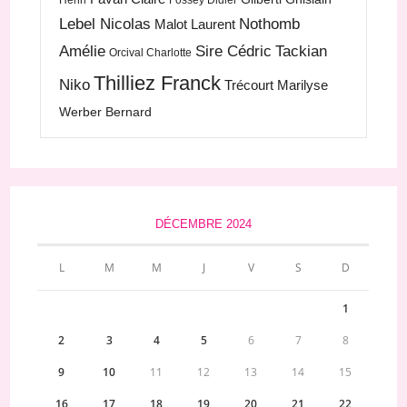
Henri
Fossey Didier
Lebel Nicolas
Nothomb
Malot Laurent
Amélie
Sire Cédric
Tackian
Orcival Charlotte
Thilliez Franck
Niko
Trécourt Marilyse
Werber Bernard
DÉCEMBRE 2024
L
M
M
J
V
S
D
1
2
3
4
5
6
7
8
9
10
11
12
13
14
15
16
17
18
19
20
21
22