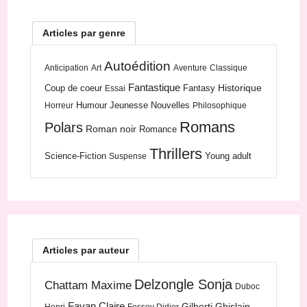
Articles par genre
Autoédition
Anticipation
Art
Aventure
Classique
Fantastique
Historique
Coup de coeur
Fantasy
Essai
Humour
Jeunesse
Nouvelles
Horreur
Philosophique
Romans
Polars
Roman noir
Romance
Thrillers
Science-Fiction
Young adult
Suspense
Articles par auteur
Delzongle Sonja
Chattam Maxime
Duboc
Favan Claire
Gilberti Ghislain