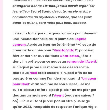
travailler tout le mois de décembre, pourrait bien
changer la donne. Là-bas, je vais devoir organiser
le meilleur Secret Santa de toute ma vie, et faire
comprendre au mystérieux Romeo, que ses yeux
dans les miens, sera notre plus beau cadeau.
Il ne m’a fallu que quelques romans pour devenir
une inconditionnelle de la plume de
Sophie
Jomain
. Après un énorme (et énième ^^) coup de
cœur cette année pour “
Viva la Vida !
“, publié en
février dernier aux éditions
Charleston
, j’étais
donc fin prête pour ce nouveau
roman de l’Avent
,
sur lequel je me suis même ruée dès sa sortie,
alors que
Noël
était encore loin, ceci afin de ne
pas galérer comme l’an dernier, quand “
Un cœur
pour Noël
” était victime de son succès… Je me
suis d’ailleurs offert le petit plaisir de me plonger
dedans un mois avant l’
Avent
(vous me suivez ?
^^)… Pour autant je n’ai pas su être plus sage
qu’en 2023, incapable de respecter l’unique règle