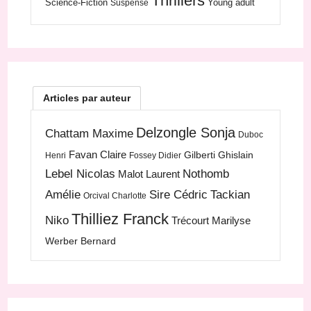
Thrillers
Science-Fiction
Young adult
Suspense
Articles par auteur
Delzongle Sonja
Chattam Maxime
Duboc
Favan Claire
Gilberti Ghislain
Henri
Fossey Didier
Lebel Nicolas
Nothomb
Malot Laurent
Amélie
Sire Cédric
Tackian
Orcival Charlotte
Thilliez Franck
Niko
Trécourt Marilyse
Werber Bernard