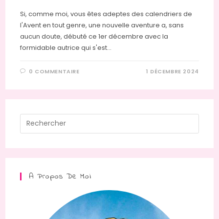
Si, comme moi, vous êtes adeptes des calendriers de
l'Avent en tout genre, une nouvelle aventure a, sans
aucun doute, débuté ce 1er décembre avec la
formidable autrice qui s'est…
0 COMMENTAIRE
1 DÉCEMBRE 2024
Press
Escap
to
close
the
A Propos De Moi
searc
panel.