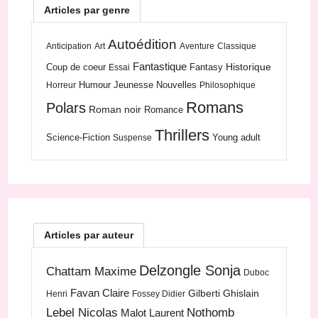
Articles par genre
Autoédition
Anticipation
Art
Aventure
Classique
Fantastique
Historique
Coup de coeur
Fantasy
Essai
Humour
Jeunesse
Nouvelles
Horreur
Philosophique
Romans
Polars
Roman noir
Romance
Thrillers
Science-Fiction
Young adult
Suspense
Articles par auteur
Delzongle Sonja
Chattam Maxime
Duboc
Favan Claire
Gilberti Ghislain
Henri
Fossey Didier
Lebel Nicolas
Nothomb
Malot Laurent