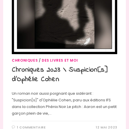
CHRONIQUES
/
DES LIVRES ET MOI
Chroniques 2023 \ Suspicion[s]
d’Ophélie Cohen
Un roman noir aussi poignant que sidérant :
"Suspicion[s]" d'Ophélie Cohen, paru aux éditions IFS
dans la collection Phénix Noir.Le pitch : Aaron est un petit
garçon plein de vie,…
1 COMMENTAIRE
12 MAI 2023