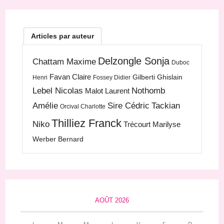
Articles par auteur
Delzongle Sonja
Chattam Maxime
Duboc
Favan Claire
Gilberti Ghislain
Henri
Fossey Didier
Lebel Nicolas
Nothomb
Malot Laurent
Amélie
Sire Cédric
Tackian
Orcival Charlotte
Thilliez Franck
Niko
Trécourt Marilyse
Werber Bernard
AOÛT 2026