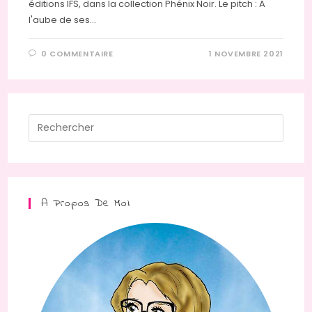
éditions IFS, dans la collection Phénix Noir. Le pitch : A
l'aube de ses…
0 COMMENTAIRE
1 NOVEMBRE 2021
Press
Escap
to
close
the
A Propos De Moi
searc
panel.