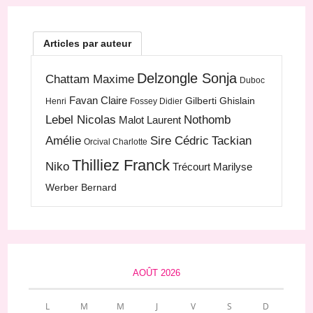
Articles par auteur
Delzongle Sonja
Chattam Maxime
Duboc
Favan Claire
Gilberti Ghislain
Henri
Fossey Didier
Lebel Nicolas
Nothomb
Malot Laurent
Amélie
Sire Cédric
Tackian
Orcival Charlotte
Thilliez Franck
Niko
Trécourt Marilyse
Werber Bernard
AOÛT 2026
L
M
M
J
V
S
D