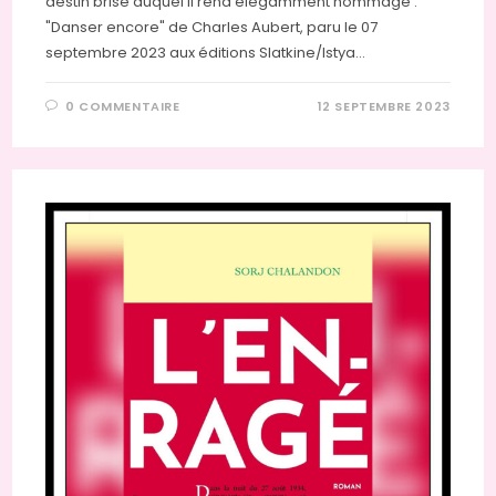
destin brisé auquel il rend élégamment hommage :
"Danser encore" de Charles Aubert, paru le 07
septembre 2023 aux éditions Slatkine/Istya…
0 COMMENTAIRE
12 SEPTEMBRE 2023