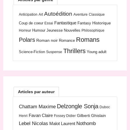
Autoédition
Anticipation
Art
Aventure
Classique
Fantastique
Historique
Coup de coeur
Fantasy
Essai
Humour
Jeunesse
Nouvelles
Horreur
Philosophique
Romans
Polars
Roman noir
Romance
Thrillers
Science-Fiction
Young adult
Suspense
Articles par auteur
Delzongle Sonja
Chattam Maxime
Duboc
Favan Claire
Gilberti Ghislain
Henri
Fossey Didier
Lebel Nicolas
Nothomb
Malot Laurent