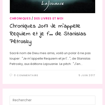
CHRONIQUES
/
DES LIVRES ET MOI
Chroniques 2017 Je m’appelle
Requiem et je t’… de Stanislas
Pétrosky
Sacré nom de Dieu mes amis, voilà un polar à ne pas
louper : "Je m'appelle Requiem et je t'...", de Stanislas
Petrosky, aux éditions Lajouanie. Le pitch : "J'en…
0 COMMENTAIRE
5 JUIN 2017
Press
Escap