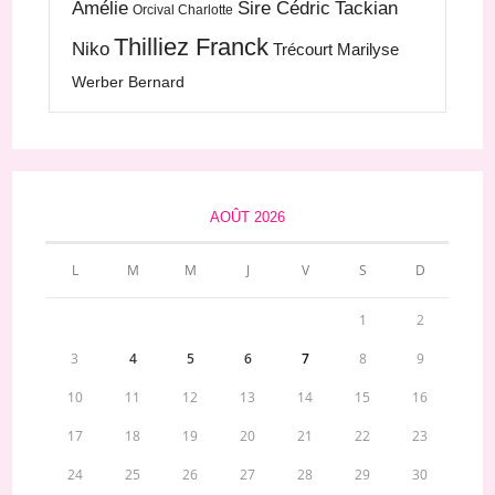
Amélie
Sire Cédric
Tackian
Orcival Charlotte
Thilliez Franck
Niko
Trécourt Marilyse
Werber Bernard
AOÛT 2026
L
M
M
J
V
S
D
1
2
3
4
5
6
7
8
9
10
11
12
13
14
15
16
17
18
19
20
21
22
23
24
25
26
27
28
29
30