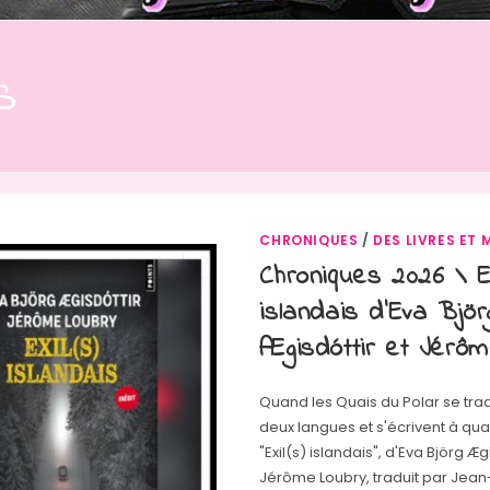
s
CHRONIQUES
/
DES LIVRES ET 
Chroniques 2026 \ Ex
islandais d’Eva Björ
Ægisdóttir et Jérô
Quand les Quais du Polar se tra
deux langues et s'écrivent à qua
"Exil(s) islandais", d'Eva Björg Æg
Jérôme Loubry, traduit par Jea