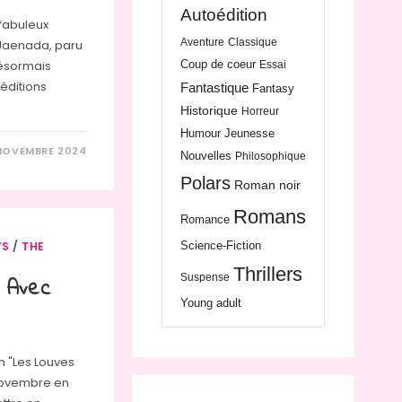
Autoédition
 fabuleux
Aventure
Classique
e Jaenada, paru
Coup de coeur
 désormais
Essai
éditions
Fantastique
Fantasy
Historique
Horreur
Humour
Jeunesse
 NOVEMBRE 2024
Nouvelles
Philosophique
Polars
Roman noir
Romans
Romance
Science-Fiction
WS
/
THE
Thrillers
Suspense
 Avec
Young adult
on "Les Louves
 novembre en