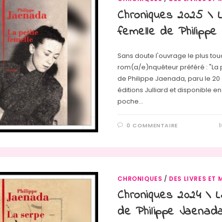
Chroniques 2025 \ L
femelle de Philipp
Sans doute l'ouvrage le plus t
rom(a/e)nquêteur préféré : "La 
de Philippe Jaenada, paru le 20
éditions Julliard et disponible e
poche…
0 COMMENTAIRE
CHRONIQUES
/
DES LIVRES ET 
Chroniques 2024 \ 
de Philippe Jaenad