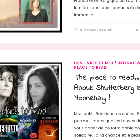
France et en Belgique afin de m
lumière leurs passionnants écrit
immense…
0 COMMENTAIRE
8
DES LIVRES ET MOI
/
INTERVIE
PLACE TO READ
The place to read…
Anouk Shutterberg 
Monnehay !
Mes petits Bookinautes chéris : Pa
pas meilleures que les Louves d
vous parler de ce formidable col
solidaire, j'ai la chance et le plai