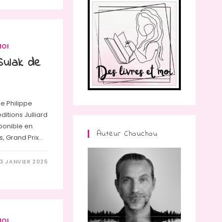
MOI
Sulak de
 de Philippe
ditions Julliard
sponible en
Auteur Chouchou
s, Grand Prix…
13 JANVIER 2025
MOI