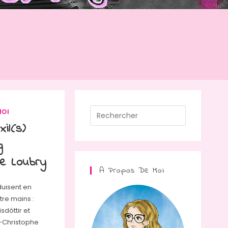
Press
MOI
Escape
il(s)
to
g
close
me Loubry
the
A Propos De Moi
search
duisent en
panel.
tre mains :
isdóttir et
n-Christophe