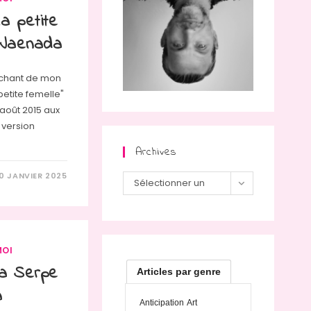
a petite
e Jaenada
ouchant de mon
petite femelle"
 août 2015 aux
n version
Archives
10 JANVIER 2025
Archives
Sélectionner un
mois
MOI
La Serpe
Articles par genre
a
Anticipation
Art