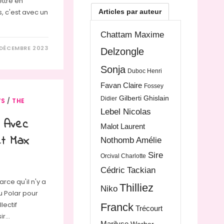
ettre en
Articles par auteur
s, c'est avec un
Chattam Maxime
 DÉCEMBRE 2023
Delzongle
Sonja
Duboc Henri
Favan Claire
Fossey
Gilberti Ghislain
Didier
WS
/
THE
Lebel Nicolas
 Avec
Malot Laurent
et Max
Nothomb Amélie
Sire
Orcival Charlotte
Cédric
Tackian
rce qu'il n'y a
Thilliez
Niko
u Polar pour
lectif
Franck
Trécourt
sir…
Marilyse