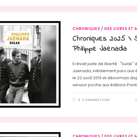
CHRONIQUES
/
DES LIVRES ET 
Chroniques 2025 \ 
Philippe Jaenada
Il rêvait juste de liberté : "Sulak"
Jaenada, initialement paru aux é
le 22 août 2013 et désormais di
version poche aux éditions Point
0 COMMENTAIRE
CHRONIQUES
/
DES LIVRES ET 