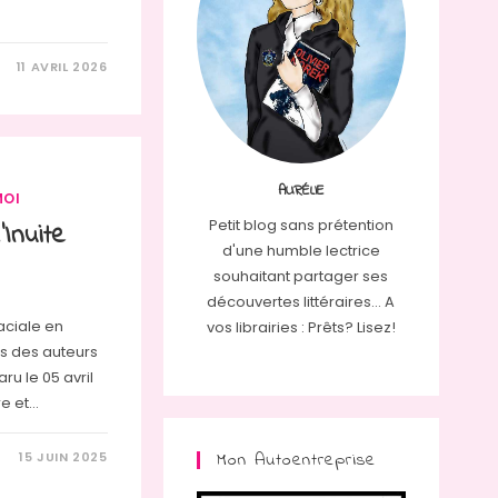
11 AVRIL 2026
AURÉLIE
MOI
Petit blog sans prétention
Inuite
d'une humble lectrice
souhaitant partager ses
découvertes littéraires... A
aciale en
vos librairies : Prêts? Lisez!
s des auteurs
aru le 05 avril
re et…
Mon Autoentreprise
15 JUIN 2025