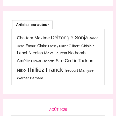
Articles par auteur
Delzongle Sonja
Chattam Maxime
Duboc
Favan Claire
Gilberti Ghislain
Henri
Fossey Didier
Lebel Nicolas
Nothomb
Malot Laurent
Amélie
Sire Cédric
Tackian
Orcival Charlotte
Thilliez Franck
Niko
Trécourt Marilyse
Werber Bernard
AOÛT 2026