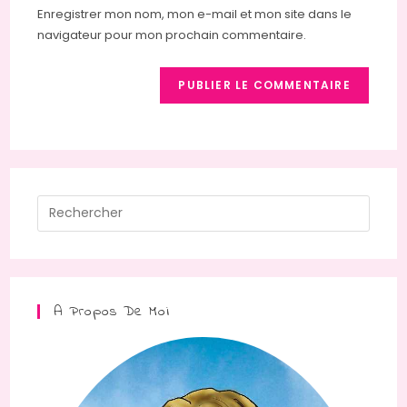
votre
Enregistrer mon nom, mon e-mail et mon site dans le
site
navigateur pour mon prochain commentaire.
(facultatif)
Press
Escap
to
close
the
A Propos De Moi
searc
panel.