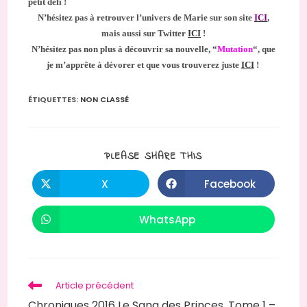
petit défi !
N’hésitez pas à retrouver l’univers de Marie sur son site
ICI
,
mais aussi sur Twitter
ICI
!
N’hésitez pas non plus à découvrir sa nouvelle, “
Mutation
“, que
je m’apprête à dévorer et que vous trouverez juste
ICI
!
ÉTIQUETTES
:
NON CLASSÉ
PARTAGER
PLEASE SHARE THIS
CE
CONTENU
X
Facebook
Ouvrir
Ouvrir
dans
dans
une
une
autre
autre
WhatsApp
Ouvrir
fenêtre
fenêtre
dans
une
autre
fenêtre
Read
Article précédent
more
Chroniques 2016 Le Sang des Princes, Tome 1 –