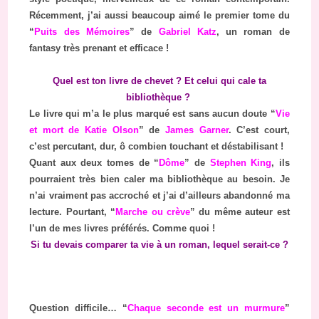
Récemment, j’ai aussi beaucoup aimé le premier tome du
“
Puits des Mémoires
” de
Gabriel Katz
, un roman de
fantasy très prenant et efficace !
Quel est ton livre de chevet ? Et celui qui cale ta
bibliothèque ?
Le livre qui m’a le plus marqué est sans aucun doute “
Vie
et mort de Katie Olson
” de
James Garner
. C’est court,
c’est percutant, dur, ô combien touchant et déstabilisant !
Quant aux deux tomes de “
Dôme
” de
Stephen King
, ils
pourraient très bien caler ma bibliothèque au besoin. Je
n’ai vraiment pas accroché et j’ai d’ailleurs abandonné ma
lecture. Pourtant, “
Marche ou crève
” du même auteur est
l’un de mes livres préférés. Comme quoi !
Si tu devais comparer ta vie à un roman, lequel serait-ce ?
Question difficile… “
Chaque seconde est un murmure
”