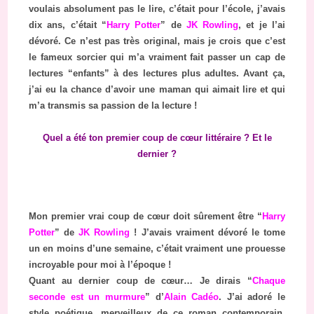
voulais absolument pas le lire, c’était pour l’école, j’avais
dix ans, c’était “
Harry Potter
” de
JK Rowling
, et je l’ai
dévoré. Ce n’est pas très original, mais je crois que c’est
le fameux sorcier qui m’a vraiment fait passer un cap de
lectures “enfants” à des lectures plus adultes. Avant ça,
j’ai eu la chance d’avoir une maman qui aimait lire et qui
m’a transmis sa passion de la lecture !
Quel a été ton premier coup de cœur littéraire ? Et le
dernier ?
Mon premier vrai coup de cœur doit sûrement être “
Harry
Potter
” de
JK Rowling
! J’avais vraiment dévoré le tome
un en moins d’une semaine, c’était vraiment une prouesse
incroyable pour moi à l’époque !
Quant au dernier coup de cœur… Je dirais “
Chaque
seconde est un murmure
” d’
Alain Cadéo
. J’ai adoré le
style poétique, merveilleux de ce roman contemporain.