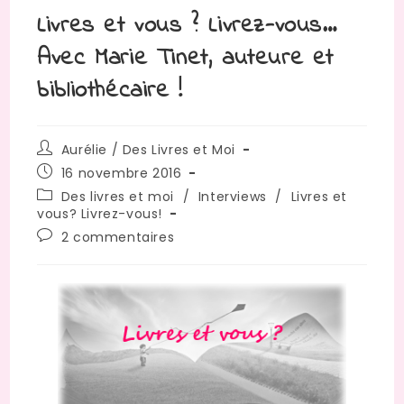
Livres et vous ? Livrez-vous…
Avec Marie Tinet, auteure et
bibliothécaire !
Auteur/autrice
Aurélie / Des Livres et Moi
de
Publication
16 novembre 2016
la
publiée :
Post
Des livres et moi
/
Interviews
/
Livres et
publication :
category:
vous? Livrez-vous!
Commentaires
2 commentaires
de
la
publication :