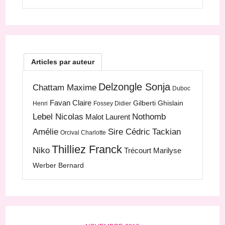
Articles par auteur
Delzongle Sonja
Chattam Maxime
Duboc
Favan Claire
Gilberti Ghislain
Henri
Fossey Didier
Lebel Nicolas
Nothomb
Malot Laurent
Amélie
Sire Cédric
Tackian
Orcival Charlotte
Thilliez Franck
Niko
Trécourt Marilyse
Werber Bernard