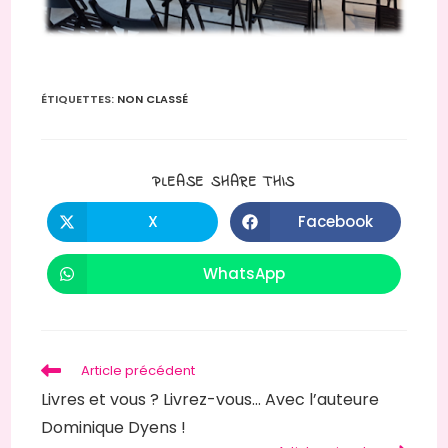
ÉTIQUETTES
:
NON CLASSÉ
PARTAGER
PLEASE SHARE THIS
CE
CONTENU
X
Facebook
Ouvrir
Ouvrir
dans
dans
une
une
autre
autre
WhatsApp
Ouvrir
fenêtre
fenêtre
dans
une
autre
fenêtre
Read
Article précédent
more
Livres et vous ? Livrez-vous… Avec l’auteure
articles
Dominique Dyens !