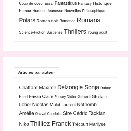
Fantastique
Historique
Coup de coeur
Fantasy
Essai
Humour
Jeunesse
Nouvelles
Horreur
Philosophique
Romans
Polars
Roman noir
Romance
Thrillers
Science-Fiction
Young adult
Suspense
Articles par auteur
Delzongle Sonja
Chattam Maxime
Duboc
Favan Claire
Gilberti Ghislain
Henri
Fossey Didier
Lebel Nicolas
Nothomb
Malot Laurent
Amélie
Sire Cédric
Tackian
Orcival Charlotte
Thilliez Franck
Niko
Trécourt Marilyse