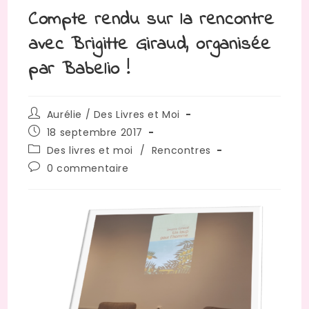
Compte rendu sur la rencontre
avec Brigitte Giraud, organisée
par Babelio !
Auteur/autrice
Aurélie / Des Livres et Moi
de
Publication
18 septembre 2017
la
publiée :
Post
Des livres et moi
/
Rencontres
publication :
category:
Commentaires
0 commentaire
de
la
publication :