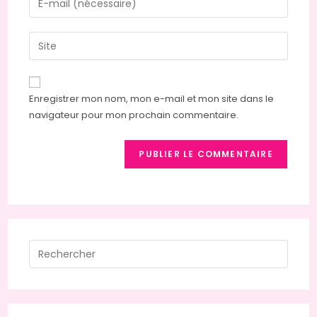
or
your
username
email
Saisir
to
address
l’URL
comment
to
de
comment
votre
Enregistrer mon nom, mon e-mail et mon site dans le
site
navigateur pour mon prochain commentaire.
(facultatif)
Press
Escap
to
close