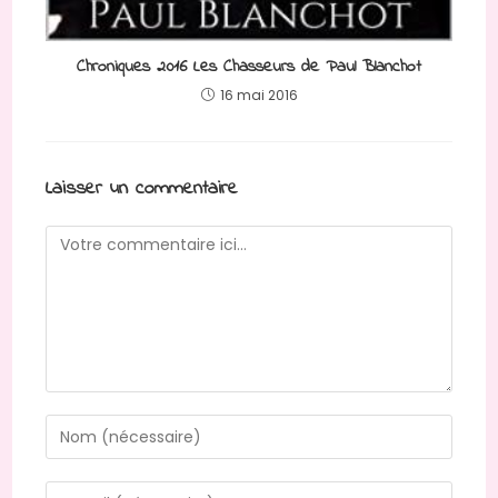
Chroniques 2016 Les Chasseurs de Paul Blanchot
16 mai 2016
Laisser un commentaire
Comment
Enter
your
name
Enter