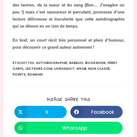
des larmes, de la sueur et du sang (Bon… J’exagère un
peu !) mais c’est savoureux et percutant, promesse d’une
lecture délicieuse et truculente que cette autobiographie
qui se dévore en un rien de temps.
En bref, un court récit très personnel et plein d’humour,
pour découvrir ce grand auteur autrement !
ÉTIQUETTES
:
AUTOBIOGRAPHIE
,
BABELIO
,
BOOKNODE
,
FÉREY
CARYL
,
LECTEURS.COM
,
LIVRADDICT
,
MYLIB
,
NON CLASSÉ
,
POINTS
,
ROMANS
PARTAGER
PLEASE SHARE THIS
CE
CONTENU
X
Facebook
Ouvrir
Ouvrir
dans
dans
une
une
autre
autre
WhatsApp
Ouvrir
fenêtre
fenêtre
dans