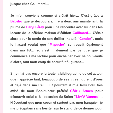
jusque chez Gallimard…
Je m’en souviens comme si c’était hier… C’est grâce à
Babelio
que je découvrais, il y a deux ans maintenant, la
plume de
Caryl Férey
pour une rencontre avec lui dans les
locaux de la célèbre maison d’édition
Gallimard
… C’était
alors pour la sortie de son thriller intitulé “
Condor
“, mais
le hasard voulut que “
Mapuche
” se trouvât également
dans ma PAL, et c’est finalement par ce titre que je
commençais ma lecture pour enchaîner avec sa nouveauté
d’alors, tant mon coup de coeur fut fulgurant…
Si je n’ai pas encore lu toute la bibliographie de cet auteur
que j’apprécie tant, beaucoup de ses titres figurent d’ores
et déjà dans ma PAL… Et pourtant il m’a fallu l’œil très
avisé de mon Booktubeur préféré
Cédrik Armen
pour
découvrir celui-ci à l’occasion du Salon “
Livr’A Vannes
“…
N’écoutant que mon coeur et surtout pas mon banquier, je
me précipitais sans hésiter sur le stand de ce dernier pour