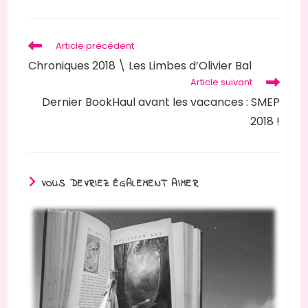
une
autre
fenêtre
Read
Article précédent
more
Chroniques 2018 \ Les Limbes d’Olivier Bal
articles
Article suivant
Dernier BookHaul avant les vacances : SMEP
2018 !
VOUS DEVRIEZ ÉGALEMENT AIMER