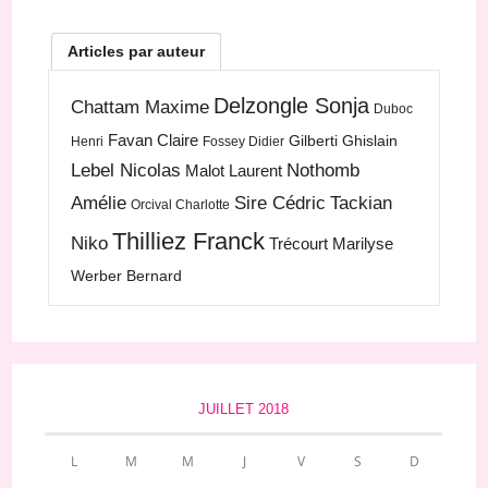
Articles par auteur
Delzongle Sonja
Chattam Maxime
Duboc
Favan Claire
Gilberti Ghislain
Henri
Fossey Didier
Lebel Nicolas
Nothomb
Malot Laurent
Amélie
Sire Cédric
Tackian
Orcival Charlotte
Thilliez Franck
Niko
Trécourt Marilyse
Werber Bernard
JUILLET 2018
L
M
M
J
V
S
D