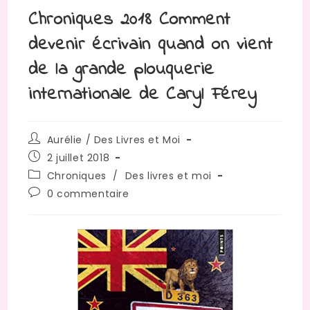
Chroniques 2018 Comment
devenir écrivain quand on vient
de la grande plouquerie
internationale de Caryl Férey
Auteur/autrice
Aurélie / Des Livres et Moi
de
Publication
2 juillet 2018
la
publiée :
Post
Chroniques
/
Des livres et moi
publication :
category:
Commentaires
0 commentaire
de
la
publication :