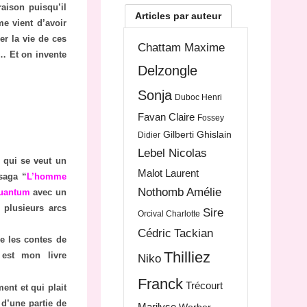
aison puisqu’il
Articles par auteur
e vient d’avoir
r la vie de ces
Chattam Maxime
e… Et on invente
Delzongle
Sonja
Duboc Henri
Favan Claire
Fossey
Gilberti Ghislain
Didier
Lebel Nicolas
 qui se veut un
Malot Laurent
saga “
L’homme
Nothomb Amélie
uantum
avec un
 plusieurs arcs
Sire
Orcival Charlotte
Cédric
Tackian
e les contes de
Thilliez
 est mon livre
Niko
Franck
Trécourt
ent et qui plait
 d’une partie de
Marilyse