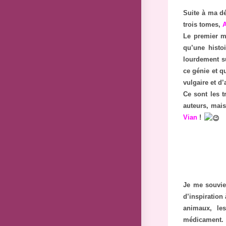
Suite à ma d
trois tomes,
Le premier m’
qu’une histo
lourdement su
ce génie et qu
vulgaire et d
Ce sont les t
auteurs, mais
Vian
!
Je me souvien
d’inspiration 
animaux, le
médicament. Il