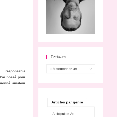
Archives
Archives
Sélectionner un
 responsable
mois
J’ai bossé pour
sionné amateur
Articles par genre
Anticipation
Art