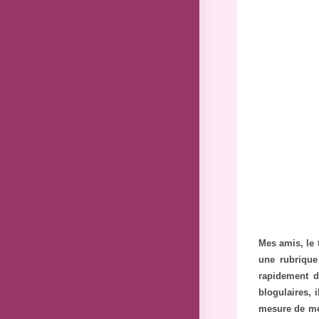
Mes amis, le t
une rubrique 
rapidement d
blogulaires, 
mesure de mes