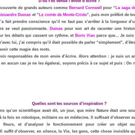
D’où t’es venue l’envie d’écrire ?
écouverte de grands auteurs comme
Bernard Cornwell
pour “
La saga du
Alexandre Dumas
et “
Le comte de Monte-Cristo
“, puis mon préféré de to
a fait prendre conscience qu’il ne faut pas s’arrêter à la longueur d’u
ire se veut passionnante.
Dumas
pour son art de raconter une histoir
r les détails qui cassent un rythme, et
Boris Vian
parce que… Je suis
’avec lui, j’ai compris qu’il était possible de parler “simplement”, d’êtr
’avoir cette magie des mots.
rois responsables de mon envie d’écrire. Alors attention : je suis un
 en aucun cas je ne les égalerai, soyons précis à ce sujet et puis : On
Quelles sont tes sources d’inspiration ?
s qu’un scientifique avait dit, un jour, que mère Nature était une so
à la fois en robotique, militaire ou en médecine. Il suffisait d’observer a
s fleurs, et d’analyser le fonctionnement pour créer un objet o
 suffit d’observer, en silence, la Vie, les gens, cette chose invisible qu