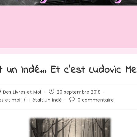
ait un Indé… Et c’est Ludovic Me
rice
Publication
/ Des Livres et Moi
20 septembre 2018
publiée :
Commentaires
res et moi
/
Il était un Indé
0 commentaire
de
:
la
publication :