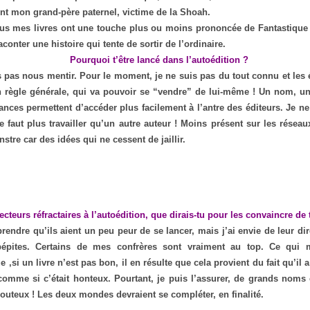
nt mon grand-père paternel, victime de la Shoah.
us mes livres ont une touche plus ou moins prononcée de Fantastique 
raconter une histoire qui tente de sortir de l’ordinaire.
Pourquoi t’être lancé dans l’autoédition ?
 pas nous mentir. Pour le moment, je ne suis pas du tout connu et les 
n règle générale, qui va pouvoir se “vendre” de lui-même ! Un nom, un
nces permettent d’accéder plus facilement à l’antre des éditeurs. Je n
e faut plus travailler qu’un autre auteur ! Moins présent sur les résea
stre car des idées qui ne cessent de jaillir.
ecteurs réfractaires à l’autoédition, que dirais-tu pour les convaincre de t
endre qu’ils aient un peu peur de se lancer, mais j’ai envie de leur dir
épites. Certains de mes confrères sont vraiment au top. Ce qui m
 ,si un livre n’est pas bon, il en résulte que cela provient du fait qu’il a
comme si c’était honteux. Pourtant, je puis l’assurer, de grands noms 
outeux ! Les deux mondes devraient se compléter, en finalité.