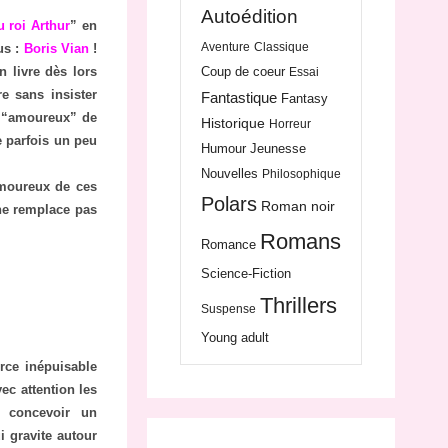
Autoédition
 roi Arthur
” en
Aventure
Classique
us :
Boris Vian
!
Coup de coeur
n livre dès lors
Essai
e sans insister
Fantastique
Fantasy
 “amoureux” de
Historique
Horreur
e parfois un peu
Humour
Jeunesse
Nouvelles
Philosophique
 amoureux de ces
Polars
Roman noir
 ne remplace pas
Romans
Romance
Science-Fiction
Thrillers
Suspense
Young adult
urce inépuisable
vec attention les
u concevoir un
i gravite autour