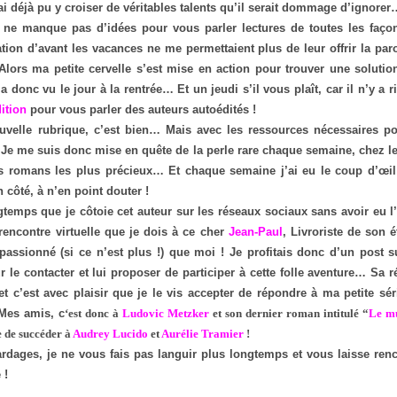
’ai déjà pu y croiser de véritables talents qu’il serait dommage d’ignore
 ne manque pas d’idées pour vous parler lectures de toutes les façon
ion d’avant les vacances ne me permettaient plus de leur offrir la pa
lors ma petite cervelle s’est mise en action pour trouver une solution
a donc vu le jour à la rentrée… Et un jeudi s’il vous plaît, car il n’y a r
ition
pour vous parler des auteurs autoédités !
uvelle rubrique, c’est bien… Mais avec les ressources nécessaires pou
 Je me suis donc mise en quête de la perle rare chaque semaine, chez l
rs romans les plus précieux… Et chaque semaine j’ai eu le coup d’œil
 côté, à n’en point douter !
gtemps que je côtoie cet auteur sur les réseaux sociaux sans avoir eu l
encontre virtuelle que je dois à ce cher
Jean-Paul
, Livroriste de son é
assionné (si ce n’est plus !) que moi ! Je profitais donc d’un post su
ur le contacter et lui proposer de participer à cette folle aventure… Sa r
et c’est avec plaisir que je le vis accepter de répondre à ma petite sé
 Mes amis, c
‘est donc à
Ludovic Metzker
et son dernier roman intitulé “
Le m
e de succéder à
Audrey Lucido
et
Aurélie Tramier
!
rdages, je ne vous fais pas languir plus longtemps et vous laisse renco
 !