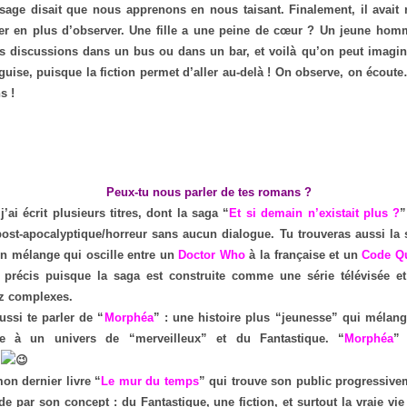
age disait que nous apprenons en nous taisant. Finalement, il avait r
ter en plus d’observer. Une fille a une peine de cœur ? Un jeune homm
s discussions dans un bus ou dans un bar, et voilà qu’on peut imagine
guise, puisque la fiction permet d’aller au-delà ! On observe, on écout
s !
Peux-tu nous parler de tes romans ?
’ai écrit plusieurs titres, dont la saga “
Et si demain n’existait plus ?
”
ost-apocalyptique/horreur sans aucun dialogue. Tu trouveras aussi la 
un mélange qui oscille entre un
Doctor Who
à la française et un
Code Q
 précis puisque la saga est construite comme une série télévisée et
ez complexes.
ussi te parler de “
Morphéa
” : une histoire plus “jeunesse” qui mélang
ce à un univers de “merveilleux” et du Fantastique. “
Morphéa
”
mon dernier livre “
Le mur du temps
” qui trouve son public progressivem
 par son concept : du Fantastique, une fiction, et surtout la vraie vie