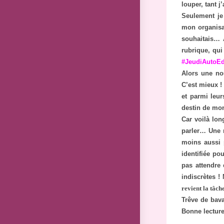
louper, tant j
Seulement je
mon organisat
souhaitais… A
rubrique, qui 
#JeudiAutoEd
Alors une no
C’est mieux !
et parmi leu
destin de mon
Car voilà lon
parler… Une r
moins aussi p
identifiée po
pas attendre 
indiscrètes !
revient la tâch
Trêve de bava
Bonne lecture