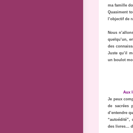
ma famille do
Quasiment to
l’objectif de 
Nous n’allons
quelqu’un, e
des connaissa
Juste qu’il m
un boulot mon
Aux l
Je peux compr
de sacrées p
d’entendre que
“autoédité”, 
des livres… d