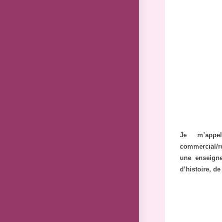
Je m’app
commercial/r
une enseigne
d’histoire, d