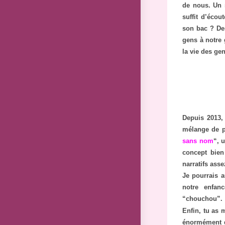
de nous. Un s
suffit d’écou
son bac ? De
gens à notre 
la vie des gen
Depuis 2013, j
mélange de p
sans nom
“, 
concept bien
narratifs ass
Je pourrais a
notre enfan
“chouchou”.
Enfin, tu as 
énormément de