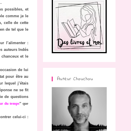
r…
s possibles, et
role comme je le
, celle de cette
ien de tel que le
r l’alimenter :
es auteurs Indés
 chanceux et le
’occasion de lui
tat pour être au
Auteur Chouchou
r lequel j’étais
éponse ne se fit
rie de questions
ur du temps
” que
ntrer celui-ci :