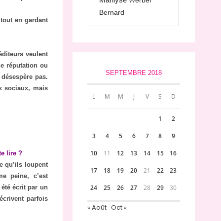
Werber
Bernard
tout en gardant
éditeurs veulent
e réputation ou
SEPTEMBRE 2018
e désespère pas.
ux sociaux, mais
L
M
M
J
V
S
D
1
2
3
4
5
6
7
8
9
10
11
12
13
14
15
16
e lire ?
e qu’ils loupent
17
18
19
20
21
22
23
e peine, c’est
 été écrit par un
24
25
26
27
28
29
30
écrivent parfois
« Août
Oct »