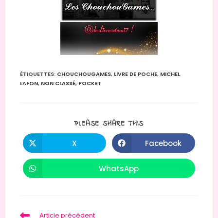
ÉTIQUETTES
:
CHOUCHOUGAMES
,
LIVRE DE POCHE
,
MICHEL
LAFON
,
NON CLASSÉ
,
POCKET
PARTAGER
PLEASE SHARE THIS
CE
CONTENU
X
Facebook
Ouvrir
Ouvrir
dans
dans
une
une
autre
autre
WhatsApp
Ouvrir
fenêtre
fenêtre
dans
une
autre
fenêtre
Read
Article précédent