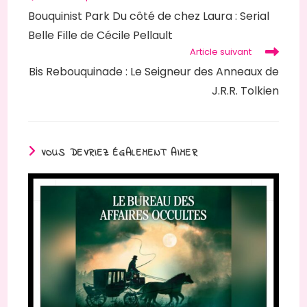
more
Bouquinist Park Du côté de chez Laura : Serial
articles
Belle Fille de Cécile Pellault
Article suivant
Bis Rebouquinade : Le Seigneur des Anneaux de
J.R.R. Tolkien
VOUS DEVRIEZ ÉGALEMENT AIMER