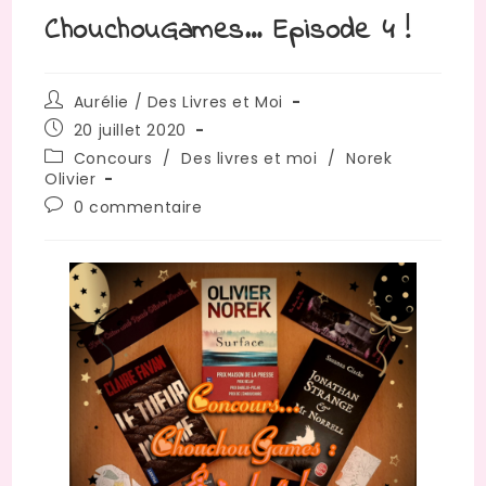
ChouchouGames… Episode 4 !
Auteur/autrice
Aurélie / Des Livres et Moi
de
Publication
20 juillet 2020
la
publiée :
Post
Concours
/
Des livres et moi
/
Norek
publication :
category:
Olivier
Commentaires
0 commentaire
de
la
publication :