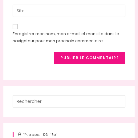
username
email
Saisir
to
address
l’URL
comment
to
de
comment
votre
Enregistrer mon nom, mon e-mail et mon site dans le
site
navigateur pour mon prochain commentaire.
(facultatif)
Press
Escap
to
close
the
A Propos De Moi
searc