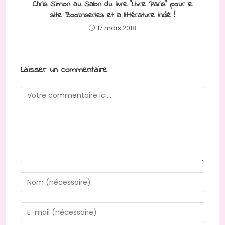
Chris Simon au Salon du livre “Livre Paris” pour le
site Booknseries et la littérature indé !
17 mars 2018
Laisser un commentaire
Comment
Enter
your
name
Enter
or
your