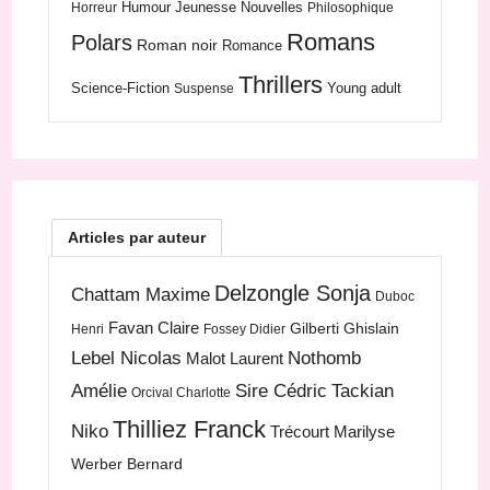
Humour
Jeunesse
Nouvelles
Horreur
Philosophique
Romans
Polars
Roman noir
Romance
Thrillers
Science-Fiction
Young adult
Suspense
Articles par auteur
Delzongle Sonja
Chattam Maxime
Duboc
Favan Claire
Gilberti Ghislain
Henri
Fossey Didier
Lebel Nicolas
Nothomb
Malot Laurent
Amélie
Sire Cédric
Tackian
Orcival Charlotte
Thilliez Franck
Niko
Trécourt Marilyse
Werber Bernard