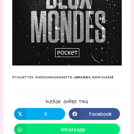
ÉTIQUETTES
:
CHOUCHOUGAZETTE
,
LIBRAIRIES
,
NON CLASSÉ
PARTAGER
PLEASE SHARE THIS
CE
CONTENU
X
Facebook
Ouvrir
Ouvrir
dans
dans
une
une
autre
autre
WhatsApp
Ouvrir
fenêtre
fenêtre