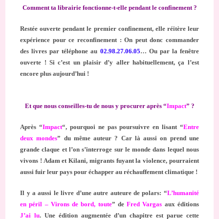
Comment ta librairie fonctionne-t-elle pendant le confinement ?
Restée ouverte pendant le premier confinement, elle réitère leur
expérience pour ce reconfinement : On peut donc commander
des livres par téléphone au
02.98.27.06.05
… Ou par la fenêtre
ouverte ! Si c’est un plaisir d’y aller habituellement, ça l’est
encore plus aujourd’hui !
Et que nous conseilles-tu de nous y procurer après “
Impact
” ?
Après “
Impact
“, pourquoi ne pas poursuivre en lisant “
Entre
deux mondes
” du même auteur ? Car là aussi on prend une
grande claque et l’on s’interroge sur le monde dans lequel nous
vivons ! Adam et Kilani, migrants fuyant la violence, pourraient
aussi fuir leur pays pour échapper au réchauffement climatique !
Il y a aussi le livre d’une autre auteure de polars: “
L’humanité
en péril – Virons de bord, toute
” de
Fred Vargas
aux éditions
J’ai lu
. Une édition augmentée d’un chapitre est parue cette