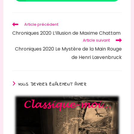
dans
une
autre
fenêtre
Read
Article précédent
more
Chroniques 2020 L’illusion de Maxime Chattam
articles
Article suivant
Chroniques 2020 Le Mystère de la Main Rouge
de Henri Lœvenbruck
VOUS DEVRIEZ ÉGALEMENT AIMER