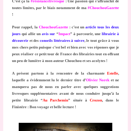
C’est ça la
#résistancelivresque
: Une passion qui s’affranchit de
toutes limites, par le biais notamment de ma
#ChouchouGazette
!
Pour rappel, la
ChouchouGazette
: c’est un
article tous les deux
jours
qui allie un
avis sur
“
Impact
” à parcourir, une
librairie à
découvrir
et des
conseils littéraires à suivre
, le tout grâce à vous
mes chers petits puisque c’est bel et bien avec vos réponses que je
peux réaliser ce petit tour de France des librairies tout en offrant
un peu de lumière à mon auteur Chouchou et ses acolytes !
A présent partons à la rencontre de la charmante
Estelle
,
laquelle a évidemment lu le dernier titre d’
Olivier Norek
et ne
manquera pas de nous en parler avec quelques suggestions
livresques supplémentaires avant de nous conduire jusqu’à la
petite librairie “
Au Parchemin
” située à
Crozon
, dans le
Finistère : Bon voyage et belle lecture !