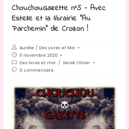
ChouchouGazette n°5 – Avec
Estelle et la librairie “Au
Parchemin” de Crozon !
Auteur/autrice
Aurélie / Des Livres et Moi
de
Publication
11 novembre 2020
la
publiée :
Post
Des livres et moi
/
Norek Olivier
publication :
category:
Commentaires
0 commentaire
de
la
publication :