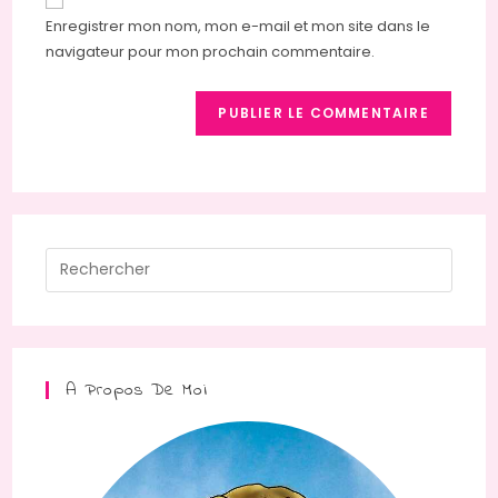
comment
votre
Enregistrer mon nom, mon e-mail et mon site dans le
site
navigateur pour mon prochain commentaire.
(facultatif)
Press
Escap
to
close
the
A Propos De Moi
searc
panel.