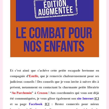
Et c’est ainsi que s’achève cette petite escapade bretonne en
compagnie d’
Estelle
, que je remercie chaleureusement pour ses
judicieux conseils ! Des conseils que je vous invite à suivre dès à
présent, notamment en contactant la charmante petite librairie
“
Au Parchemin
” à
Crozon
! Aux coordonnées qui vous ont déjà
été communiquées, je vous glisse également son
site Internet
ICI
et sa page
Facebook
ICI
: Restez connectés pour mieux