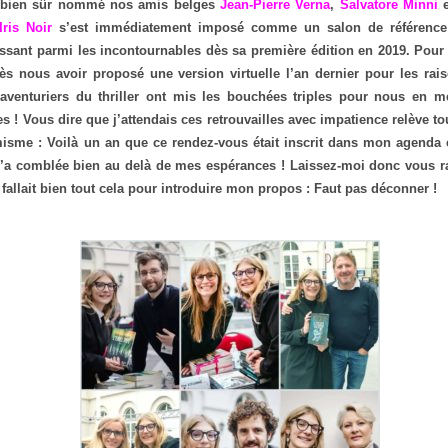
ai bien sûr nommé nos amis belges
Jean-Pierre Verna
,
Salvatore Minni
Iris Noir
s’est immédiatement imposé comme un salon de référence e
lassant parmi les incontournables dès sa première édition en 2019. Pour
ès nous avoir proposé une version virtuelle l’an dernier pour les ra
aventuriers du thriller ont mis les bouchées triples pour nous en me
s ! Vous dire que j’attendais ces retrouvailles avec impatience relève t
isme : Voilà un an que ce rendez-vous était inscrit dans mon agenda 
a comblée bien au delà de mes espérances ! Laissez-moi donc vous r
e fallait bien tout cela pour introduire mon propos : Faut pas déconner !