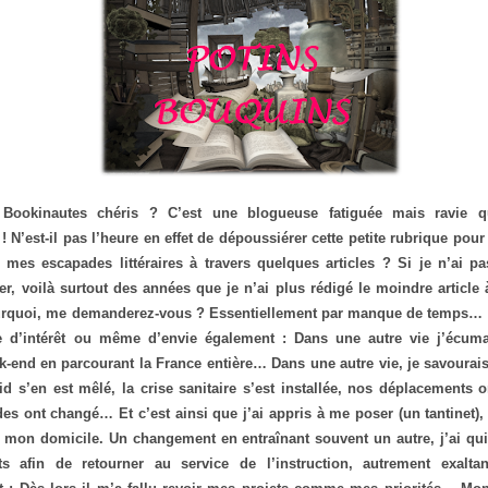
 Bookinautes chéris ? C’est une blogueuse fatiguée mais ravie q
! N’est-il pas l’heure en effet de dépoussiérer cette petite rubrique pou
mes escapades littéraires à travers quelques articles ? Si je n’ai pas
ier, voilà surtout des années que je n’ai plus rédigé le moindre article
rquoi, me demanderez-vous ? Essentiellement par manque de temps… M
 d’intérêt ou même d’envie également : Dans une autre vie j’écuma
-end en parcourant la France entière… Dans une autre vie, je savourais
d s’en est mêlé, la crise sanitaire s’est installée, nos déplacements on
es ont changé… Et c’est ainsi que j’ai appris à me poser (un tantinet), 
 mon domicile. Un changement en entraînant souvent un autre, j’ai quit
ts afin de retourner au service de l’instruction, autrement exalta