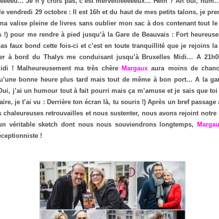
eeeeeu… Je n’y crois pas, c’est merveilleeeeeux… Hein ? Ah oui, hum…)
le vendredi 29 octobre : Il est 16h et du haut de mes petits talons, je pr
ma valise pleine de livres sans oublier mon sac à dos contenant tout le
és !) pour me rendre à pied jusqu’à la Gare de Beauvais : Fort heureu
as faux bond cette fois-ci et c’est en toute tranquillité que je rejoins 
er à bord du Thalys me conduisant jusqu’à Bruxelles Midi… A 21h0
Midi ! Malheureusement ma très chère
Margaux
aura moins de chanc
qu’une bonne heure plus tard mais tout de même à bon port… A la gar
Oui, j’ai un humour tout à fait pourri mais ça m’amuse et je sais que toi
aire, je t’ai vu : Derrière ton écran là, tu souris !) Après un bref passag
 chaleureuses retrouvailles et nous sustenter, nous avons rejoint notre 
t un véritable sketch dont nous nous souviendrons longtemps,
Marga
ceptionniste !