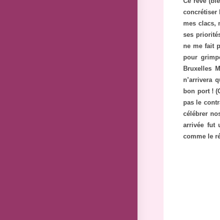
Ce rêve (bl
concrétiser 
mes clacs, 
ses priorit
ne me fait p
pour grimp
Bruxelles 
n’arrivera 
bon port ! (
pas le contr
célébrer nos
arrivée fu
comme le ré