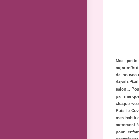
Mes petits
aujourd’hui 
de nouveau 
depuis févr
salon… Pou
par manque
chaque week
Puis le Covi
mes habitud
autrement à
pour enfan