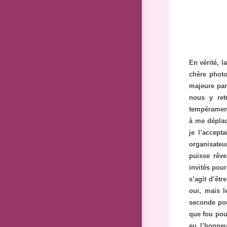
En vérité, 
chère phot
majeure par
nous y ret
tempérament 
à me déplac
je l’accept
organisate
puisse rêv
invités pour
s’agit d’êtr
oui, mais l
seconde pou
que fou pou
eu l’honne