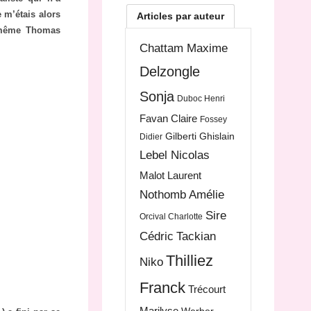
 m’étais alors
Articles par auteur
e même Thomas
Chattam Maxime
Delzongle
Sonja
Duboc Henri
Favan Claire
Fossey
Gilberti Ghislain
Didier
Lebel Nicolas
Malot Laurent
Nothomb Amélie
Sire
Orcival Charlotte
Cédric
Tackian
Thilliez
Niko
Franck
Trécourt
Marilyse