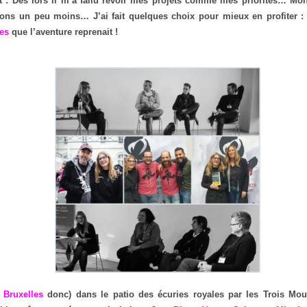
t : Dès lors il m’a fallu revoir mes projets comme mes priorités… Mon
lons un peu moins… J’ai fait quelques choix pour mieux en profiter :
les
que l’aventure reprenait !
à
Bruxelles
donc) dans le patio des écuries royales par les Trois Mou