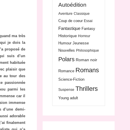
Autoédition
Aventure
Classique
Coup de coeur
Essai
Fantastique
Fantasy
Historique
 quand ma très
Horreur
qui je dois la
Humour
Jeunesse
m’a proposé de
Nouvelles
Philosophique
qui suis d’un
Polars
Roman noir
lement habituée
Romans
ec plaisir que
Romance
te au tour des
Science-Fiction
ce passionnée
Thrillers
hou parmi les
Suspense
 immense car il
Young adult
ression immense
ns d’une demi-
aussi adorable
’ai finalement
liste qui n’a