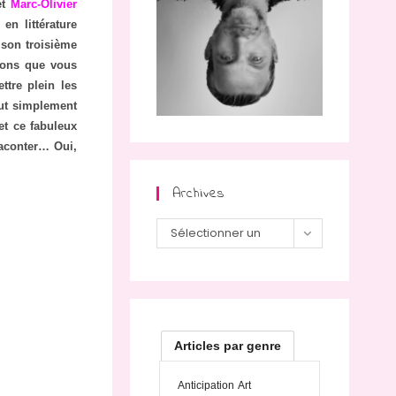
et
Marc-Olivier
n littérature
 son troisième
isons que vous
ttre plein les
out simplement
et ce fabuleux
aconter… Oui,
Archives
Sélectionner un
mois
Articles par genre
Anticipation
Art