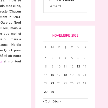
Werber
 a fini par se
Bernard
ends mes clics,
 reste (Chacun
sement la SNCF
la Gare du Nord
0 oui, mais à
e que moi et
NOVEMBRE 2021
e oui, mais à
 aussi : Ne dis
L
M
M
J
V
S
D
e au Quick pour
hôtel où notre
1
2
3
4
5
6
7
ux
et moi tout
8
9
10
11
12
13
14
15
16
17
18
19
20
21
22
23
24
25
26
27
28
29
30
« Oct
Déc »