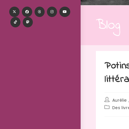
Blog
Potin
littér
Aurélie 
Des liv