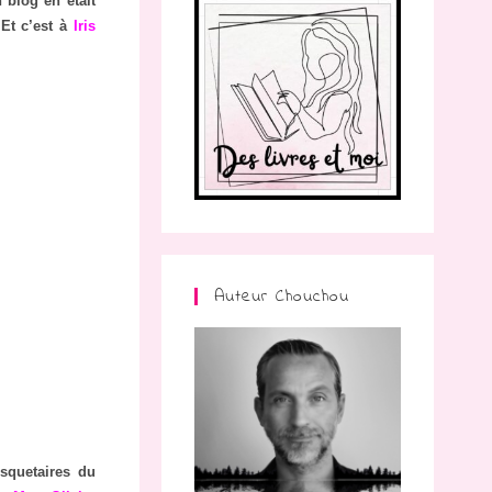
 blog en était
 Et c’est à
Iris
Auteur Chouchou
squetaires du