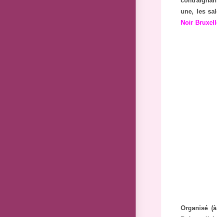
contraignan
une, les sa
Noir Bruxel
Organisé (