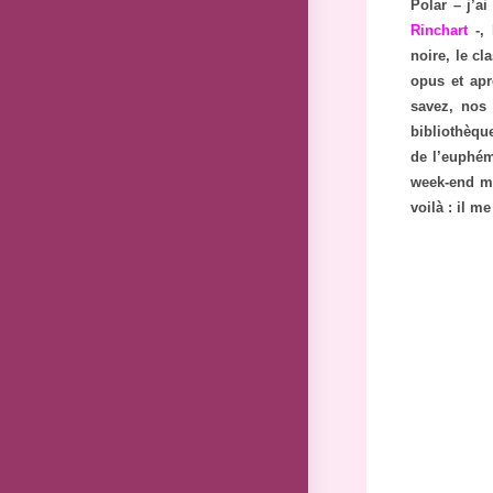
Polar – j’
Rinchart
-,
noire, le c
opus et apr
savez, nos 
bibliothèque
de l’euphém
week-end m’
voilà : il m