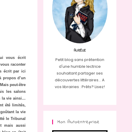
AURÉLIE
ui vous écrit
Petit blog sans prétention
r vous raconter
d'une humble lectrice
 écrit par ici
souhaitant partager ses
 à propos d’un
découvertes littéraires... A
ais peut-être
vos librairies : Prêts? Lisez!
is les salons
 la vie ainsi…
t été limités,
goûtant la vie
té le Tribunal
Mon Autoentreprise
nt mais aussi