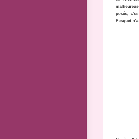
malheureuse
posée, c’e
Pesquet n’a