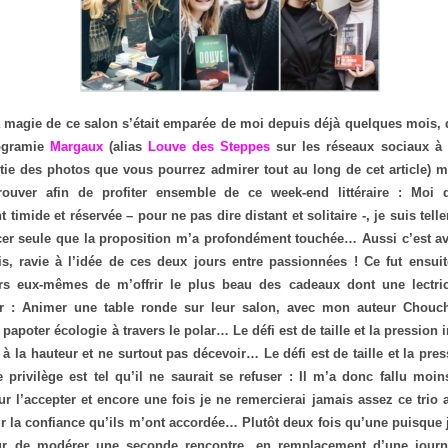
la magie de ce salon s’était emparée de moi depuis déjà quelques mois,
ogramie
Margaux
(alias
Louve des Steppes
sur les réseaux sociaux à 
tie des photos que vous pourrez admirer tout au long de cet article) 
rouver afin de profiter ensemble de ce week-end littéraire : Moi 
timide et réservée – pour ne pas dire distant et solitaire -, je suis tel
er seule que la proposition m’a profondément touchée… Aussi c’est av
ais, ravie à l’idée de ces deux jours entre passionnées ! Ce fut ensui
urs eux-mêmes de m’offrir le plus beau des cadeaux dont une lectri
er : Animer une table ronde sur leur salon, avec mon auteur Chouc
 papoter écologie à travers le polar… Le défi est de taille et la pression
e à la hauteur et ne surtout pas décevoir… Le défi est de taille et la p
e privilège est tel qu’il ne saurait se refuser : Il m’a donc fallu moi
r l’accepter et encore une fois je ne remercierai jamais assez ce trio 
r la confiance qu’ils m’ont accordée… Plutôt deux fois qu’une puisque j
ur de modérer une seconde rencontre, en remplacement d’une journa