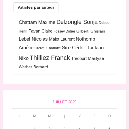
Articles par auteur
Delzongle Sonja
Chattam Maxime
Duboc
Favan Claire
Gilberti Ghislain
Henri
Fossey Didier
Lebel Nicolas
Nothomb
Malot Laurent
Amélie
Sire Cédric
Tackian
Orcival Charlotte
Thilliez Franck
Niko
Trécourt Marilyse
Werber Bernard
JUILLET 2025
L
M
M
J
V
S
D
1
2
3
4
5
6