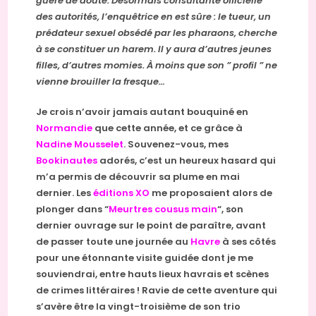
guère de doute. Désormais consultante officielle
des autorités, l’enquêtrice en est sûre : le tueur, un
prédateur sexuel obsédé par les pharaons, cherche
à se constituer un harem. Il y aura d’autres jeunes
filles, d’autres momies. À moins que son ” profil ” ne
vienne brouiller la fresque…
Je crois n’avoir jamais autant bouquiné en
Normandie
que cette année, et ce grâce à
Nadine Mousselet
. Souvenez-vous, mes
Bookinautes
adorés, c’est un heureux hasard qui
m’a permis de découvrir sa plume en mai
dernier. Les
éditions XO
me proposaient alors de
plonger dans “
Meurtres cousus main
“, son
dernier ouvrage sur le point de paraître, avant
de passer toute une journée au
Havre
à ses côtés
pour une étonnante visite guidée dont je me
souviendrai, entre hauts lieux havrais et scènes
de crimes littéraires ! Ravie de cette aventure qui
s’avère être la vingt-troisième de son trio