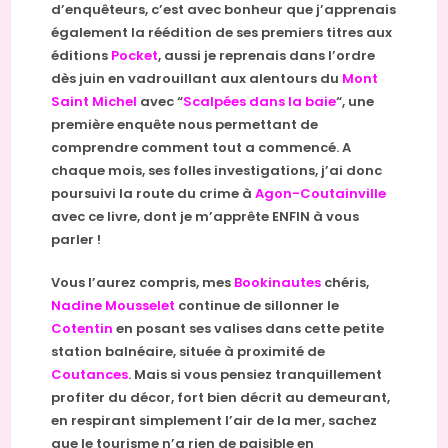
d’enquêteurs, c’est avec bonheur que j’apprenais
également la réédition de ses premiers titres aux
éditions
Pocket
, aussi je reprenais dans l’ordre
dès juin en vadrouillant aux alentours du
Mont
Saint Michel
avec “
Scalpées dans la baie
“, une
première enquête nous permettant de
comprendre comment tout a commencé. A
chaque mois, ses folles investigations, j’ai donc
poursuivi la route du crime à
Agon-Coutainville
avec ce livre, dont je m’apprête ENFIN à vous
parler !
Vous l’aurez compris, mes
Bookinautes
chéris,
Nadine Mousselet
continue de sillonner le
Cotentin
en posant ses valises dans cette petite
station balnéaire, située à proximité de
Coutances
. Mais si vous pensiez tranquillement
profiter du décor, fort bien décrit au demeurant,
en respirant simplement l’air de la mer, sachez
que le tourisme n’a rien de paisible en