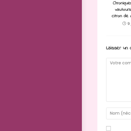
Chronique
vautours
citron de 
9 
Laisser un