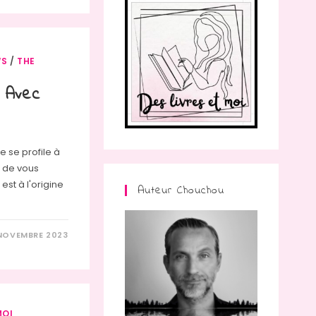
WS
/
THE
 Avec
ve se profile à
e de vous
est à l'origine
Auteur Chouchou
 NOVEMBRE 2023
MOI