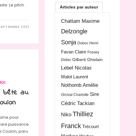
ste. Le pitch :
Articles par auteur
Chattam Maxime
SEPTEMBRE 2021
Delzongle
Sonja
Duboc Henri
Favan Claire
Fossey
Gilberti Ghislain
Didier
Lebel Nicolas
Malot Laurent
MOI
Nothomb Amélie
e bête au
Sire
Orcival Charlotte
oulon
Cédric
Tackian
Thilliez
Niko
rame pour
 rare puissance
Franck
Trécourt
le Coulon, paru
Marilyse