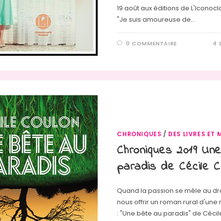
19 août aux éditions de L'Iconocla
"Je suis amoureuse de…
0 COMMENTAIRE
4 
CHRONIQUES
/
DES LIVRES ET 
Chroniques 2019 Un
paradis de Cécile C
Quand la passion se mêle au d
nous offrir un roman rural d'une
: "Une bête au paradis" de Céci