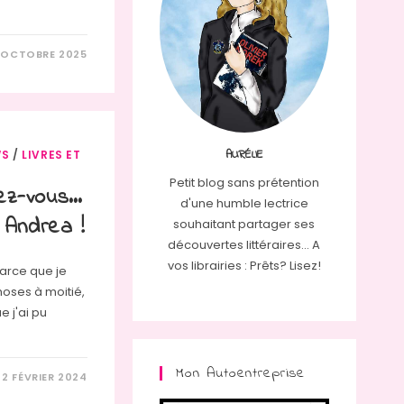
 OCTOBRE 2025
AURÉLIE
WS
/
LIVRES ET
Petit blog sans prétention
rez-vous…
d'une humble lectrice
 Andrea !
souhaitant partager ses
découvertes littéraires... A
vos librairies : Prêts? Lisez!
Parce que je
choses à moitié,
e j'ai pu
Mon Autoentreprise
2 FÉVRIER 2024