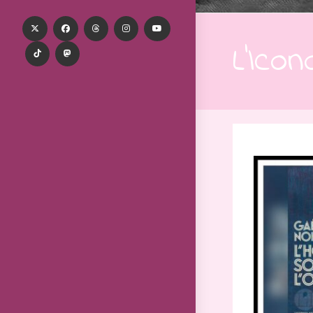
L’Ico