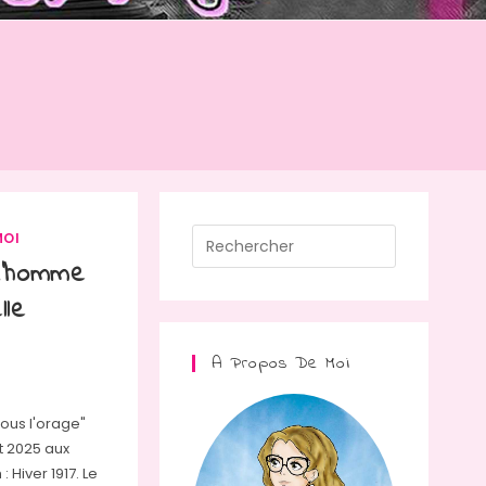
Press
MOI
Escape
L’homme
to
lle
close
the
A Propos De Moi
search
panel.
ous l'orage"
t 2025 aux
: Hiver 1917. Le