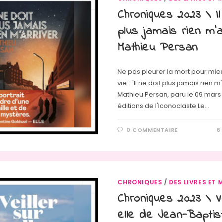
Chroniques 2023 \ Il
plus jamais rien m’a
Mathieu Persan
Ne pas pleurer la mort pour mie
vie : "Il ne doit plus jamais rien m
Mathieu Persan, paru le 09 mars
éditions de l'Iconoclaste.Le…
0 COMMENTAIRE
6
CHRONIQUES
/
DES LIVRES ET 
Chroniques 2023 \ Ve
elle de Jean-Baptis