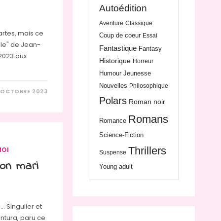
Autoédition
Aventure
Classique
artes, mais ce
Coup de coeur
Essai
elle" de Jean-
Fantastique
Fantasy
 2023 aux
Historique
Horreur
Humour
Jeunesse
Nouvelles
Philosophique
 OCTOBRE 2023
Polars
Roman noir
Romans
Romance
Science-Fiction
Thrillers
MOI
Suspense
Mon mari
Young adult
. Singulier et
entura, paru ce